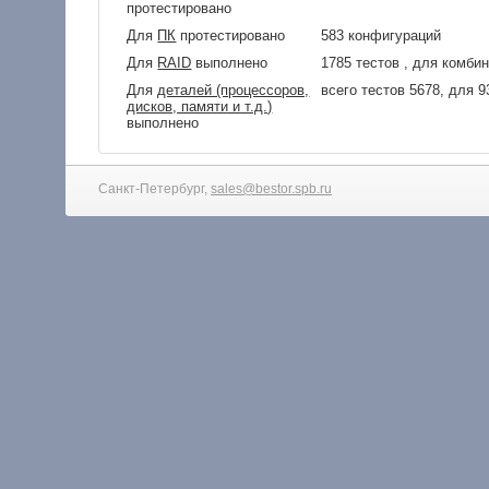
протестировано
Для
ПК
протестировано
583 конфигураций
Для
RAID
выполнено
1785 тестов , для комби
Для
деталей (процессоров,
всего тестов 5678, для 
дисков, памяти и т.д.)
выполнено
Санкт-Петербург,
sales@bestor.spb.ru