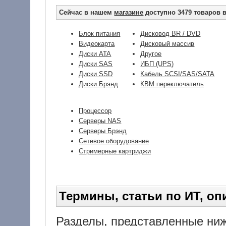
Сейчас в нашем
магазине
доступно 3479 товаров в
Блок питания
Дисковод BR / DVD
Видеокарта
Дисковый массив
Диски ATA
Другое
Диски SAS
ИБП (UPS)
Диски SSD
Кабель SCSI/SAS/SATA
Диски Брэнд
КВМ переключатель
Процессор
Серверы NAS
Серверы Брэнд
Сетевое оборудование
Стримерные картриджи
Термины, статьи по ИТ, опи
Разделы, представленные ниж