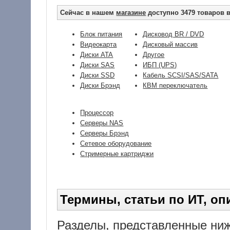
Сейчас в нашем
магазине
доступно 3479 товаров в
Блок питания
Дисковод BR / DVD
Видеокарта
Дисковый массив
Диски ATA
Другое
Диски SAS
ИБП (UPS)
Диски SSD
Кабель SCSI/SAS/SATA
Диски Брэнд
КВМ переключатель
Процессор
Серверы NAS
Серверы Брэнд
Сетевое оборудование
Стримерные картриджи
Термины, статьи по ИТ, опи
Разделы, представленные ниж