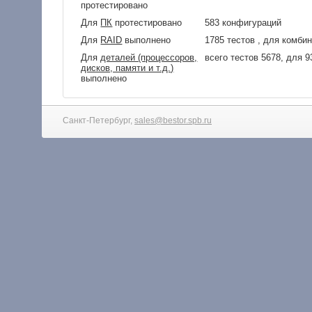
протестировано
Для
ПК
протестировано
583 конфигураций
Для
RAID
выполнено
1785 тестов , для комби
Для
деталей (процессоров,
всего тестов 5678, для 
дисков, памяти и т.д.)
выполнено
Санкт-Петербург,
sales@bestor.spb.ru