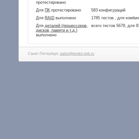
протестировано
Для
ПК
протестировано
583 конфигураций
Для
RAID
выполнено
1785 тестов , для комби
Для
деталей (процессоров,
всего тестов 5678, для 
дисков, памяти и т.д.)
выполнено
Санкт-Петербург,
sales@bestor.spb.ru