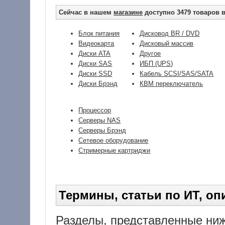
Сейчас в нашем
магазине
доступно 3479 товаров в
Блок питания
Дисковод BR / DVD
Видеокарта
Дисковый массив
Диски ATA
Другое
Диски SAS
ИБП (UPS)
Диски SSD
Кабель SCSI/SAS/SATA
Диски Брэнд
КВМ переключатель
Процессор
Серверы NAS
Серверы Брэнд
Сетевое оборудование
Стримерные картриджи
Термины, статьи по ИТ, опи
Разделы, представленные ниж