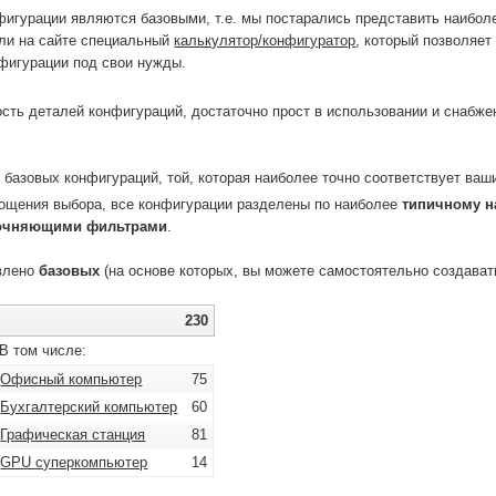
игурации являются базовыми, т.е. мы постарались представить наиболе
или на сайте специальный
калькулятор/конфигуратор
, который позволяет
нфигурации под свои нужды.
сть деталей конфигураций, достаточно прост в использовании и снабже
базовых конфигураций, той, которая наиболее точно соответствует ваши
рощения выбора, все конфигурации разделены по наиболее
типичному н
очняющими фильтрами
.
авлено
базовых
(на основе которых, вы можете самостоятельно создават
230
В том числе:
Офисный компьютер
75
Бухгалтерский компьютер
60
Графическая станция
81
GPU суперкомпьютер
14