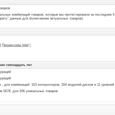
оваров
альных комбинаций товаров, которые мы протестировали за последние 5
орять" данные для более-менее актуальных товаров).
 [
Процессоры Intel
]
ние семнадцать лет
гураций
гураций
в , для комбинаций: 103 контроллеров, 204 моделей дисков и 11 уровней
ов 5678, для 936 уникальных товаров