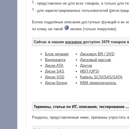
2
- представлено не для всех товаров, а только для т
3
- для зарегистрированных пользователей (регистраци
Более подробные описания доступных функций и их ис
по клику на такой
иконке (только покрупнее).
Сейчас в нашем
магазине
доступно 3479 товаров в
Блок питания
Дисковод BR / DVD
Видеокарта
Дисковый массив
Диски ATA
Другое
Диски SAS
ИБП (UPS)
Диски SSD
Кабель SCSI/SAS/SATA
Диски Брэнд
КВМ переключатель
Термины, статьи по ИТ, описания, тестирование ..
Разделы, представленные ниже, призваны упростить ва