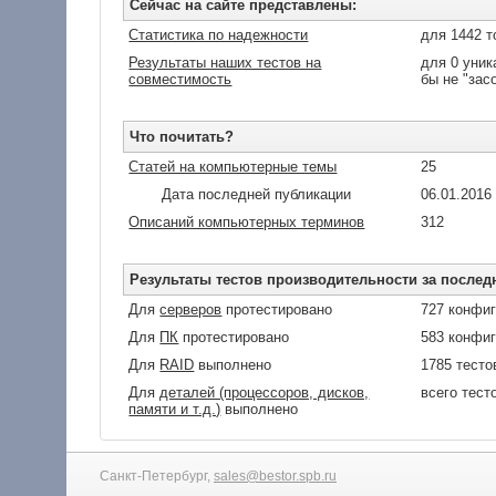
Сейчас на сайте представлены:
Статистика по надежности
для 1442 т
Результаты наших тестов на
для 0 уник
совместимость
бы не "зас
Что почитать?
Статей на компьютерные темы
25
Дата последней публикации
06.01.2016
Описаний компьютерных терминов
312
Результаты тестов производительности за послед
Для
серверов
протестировано
727 конфи
Для
ПК
протестировано
583 конфи
Для
RAID
выполнено
1785 тесто
Для
деталей (процессоров, дисков,
всего тест
памяти и т.д.)
выполнено
Санкт-Петербург,
sales@bestor.spb.ru