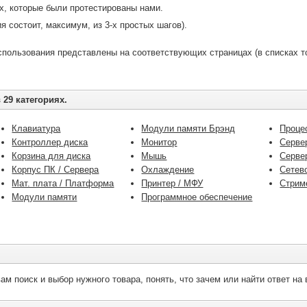
ех, которые были протестированы нами.
я состоит, максимум, из 3-х простых шагов).
пользования представлены на соответствующих страницах (в списках то
 29 категориях.
Клавиатура
Модули памяти Брэнд
Проце
Контроллер диска
Монитор
Серве
Корзина для диска
Мышь
Серве
Корпус ПК / Сервера
Охлаждение
Сетев
Мат. плата / Платформа
Принтер / МФУ
Стрим
Модули памяти
Программное обеспечение
.
м поиск и выбор нужного товара, понять, что зачем или найти ответ на 