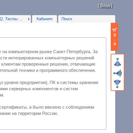
[
Вход
]
Q, Тесты ...
Кабинет
0
-
0
 на компьютерном рынке Санкт-Петербурга. За
нных компьютерных решений
х производителей вычислительной техники и программного обеспечения.
о уровня предприятия), ПК и системы хранения
ам.
аты, и было ввезено с соблюдением
ебований, что гарантирует его беспроблемную эксплуатацию и обслуживание на территории России.