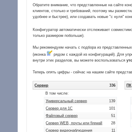
Обратите внимание, что представленные на сайте конф
клиентов, столько и требований, поэтому мы размест
удобнее и быстрее), или создавать новые "с нуля" ко
Конфигуратор автоматически отслеживает совместимо
только размером побольше).
Мы рекомендуем начать с подбора из представленных 
(иконка
рядом с каждой из конфигураций). Для уп
внутри этих разделов, вы можете воспользоваться
ут
Теперь опять цифры - сейчас на нашем сайте предст
Сервер
336
ПК
В том числе:
Универсальный сервер
139
Сервер для 1С
101
Файловый сервер
51
Сервер WEB, почты или firewall
28
Сервер видеонаблюдения
11