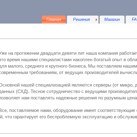
Главная
Решения
Магазин
FA
Уже на протяжении двадцати девяти лет наша компания работает
это время нашими специалистами накоплен богатый опыт в области интегрирова
ля малого, среднего и крупного бизнеса. Мы поставляем нашим клиентам проверенные решения, отвечающие
современным требованиям, от ведущи
Основной нашей специализацией являются серверы (от микро, д
ных (СХД). Тесное сотрудничество с ведущими производителями серверных компонентов и систем
позволяет нам поставлять надежные решения по разумным цен
Все, поставляемое нами, оборудование имеет соответствующие сертифик
всех таможенных и регистрационных тр