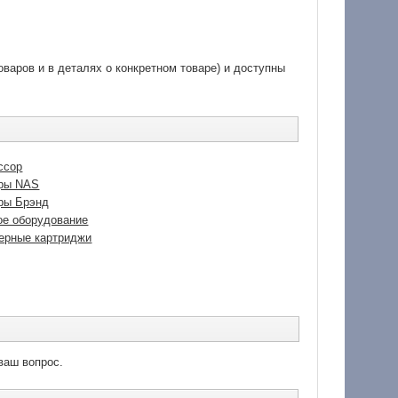
варов и в деталях о конкретном товаре) и доступны
ссор
ры NAS
ры Брэнд
ое оборудование
ерные картриджи
ваш вопрос.