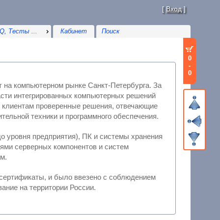
[
Вход
]
Q, Тесты ...
Кабинет
0
-
0
 на компьютерном рынке Санкт-Петербурга. За
нных компьютерных решений
х производителей вычислительной техники и программного обеспечения.
о уровня предприятия), ПК и системы хранения
ам.
аты, и было ввезено с соблюдением
ебований, что гарантирует его беспроблемную эксплуатацию и обслуживание на территории России.