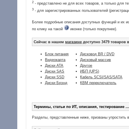
2
- представлено не для всех товаров, а только для т
3
- для зарегистрированных пользователей (регистраци
Более подробные описания доступных функций и их ис
по клику на такой
иконке (только покрупнее).
Сейчас в нашем
магазине
доступно 3479 товаров в
Блок питания
Дисковод BR / DVD
Видеокарта
Дисковый массив
Диски ATA
Другое
Диски SAS
ИБП (UPS)
Диски SSD
Кабель SCSI/SAS/SATA
Диски Брэнд
КВМ переключатель
Термины, статьи по ИТ, описания, тестирование ..
Разделы, представленные ниже, призваны упростить ва