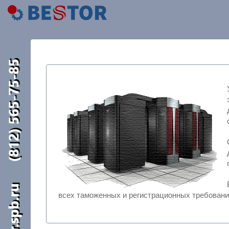
д
дан