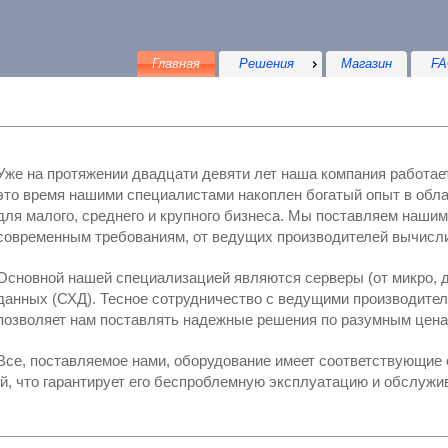
Главная
Решения
Магазин
FA
Уже на протяжении двадцати девяти лет наша компания работает
это время нашими специалистами накоплен богатый опыт в области интегрирова
ля малого, среднего и крупного бизнеса. Мы поставляем нашим клиентам проверенные решения, отвечающие
современным требованиям, от ведущи
Основной нашей специализацией являются серверы (от микро, д
ных (СХД). Тесное сотрудничество с ведущими производителями серверных компонентов и систем
позволяет нам поставлять надежные решения по разумным цен
Все, поставляемое нами, оборудование имеет соответствующие сертифик
всех таможенных и регистрационных тр