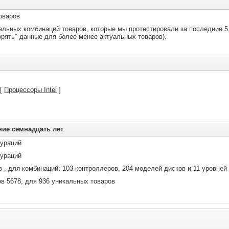
оваров
альных комбинаций товаров, которые мы протестировали за последние 5
орять" данные для более-менее актуальных товаров).
 [
Процессоры Intel
]
ние семнадцать лет
гураций
гураций
в , для комбинаций: 103 контроллеров, 204 моделей дисков и 11 уровней
ов 5678, для 936 уникальных товаров