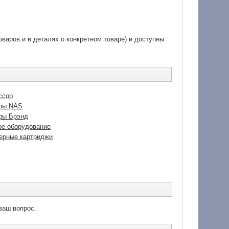
варов и в деталях о конкретном товаре) и доступны
ссор
ры NAS
ры Брэнд
ое оборудование
ерные картриджи
ваш вопрос.