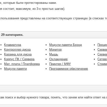
ех, которые были протестированы нами.
я состоит, максимум, из 3-х простых шагов).
пользования представлены на соответствующих страницах (в списках то
 29 категориях.
Клавиатура
Модули памяти Брэнд
Проце
Контроллер диска
Монитор
Серве
Корзина для диска
Мышь
Серве
Корпус ПК / Сервера
Охлаждение
Сетев
Мат. плата / Платформа
Принтер / МФУ
Стрим
Модули памяти
Программное обеспечение
.
м поиск и выбор нужного товара, понять, что зачем или найти ответ на 