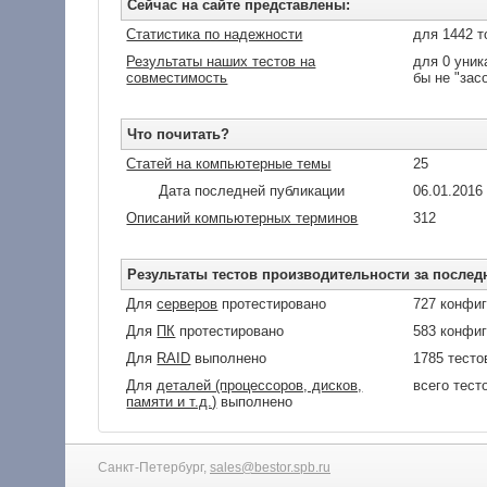
Сейчас на сайте представлены:
Статистика по надежности
для 1442 т
Результаты наших тестов на
для 0 уник
совместимость
бы не "зас
Что почитать?
Статей на компьютерные темы
25
Дата последней публикации
06.01.2016
Описаний компьютерных терминов
312
Результаты тестов производительности за послед
Для
серверов
протестировано
727 конфи
Для
ПК
протестировано
583 конфи
Для
RAID
выполнено
1785 тесто
Для
деталей (процессоров, дисков,
всего тест
памяти и т.д.)
выполнено
Санкт-Петербург,
sales@bestor.spb.ru