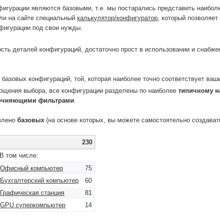
игурации являются базовыми, т.е. мы постарались представить наиболе
или на сайте специальный
калькулятор/конфигуратор
, который позволяет
нфигурации под свои нужды.
сть деталей конфигураций, достаточно прост в использовании и снабже
базовых конфигураций, той, которая наиболее точно соответствует ваши
рощения выбора, все конфигурации разделены по наиболее
типичному н
очняющими фильтрами
.
авлено
базовых
(на основе которых, вы можете самостоятельно создават
230
В том числе:
Офисный компьютер
75
Бухгалтерский компьютер
60
Графическая станция
81
GPU суперкомпьютер
14