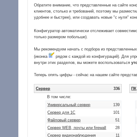
Обратите внимание, что представленные на сайте конф
клиентов, столько и требований, поэтому мы размест
удобнее и быстрее), или создавать новые "с нуля" ко
Конфигуратор автоматически отслеживает совместимо
только размером побольше).
Мы рекомендуем начать с подбора из представленных 
(иконка
рядом с каждой из конфигураций). Для уп
внутри этих разделов, вы можете воспользоваться
ут
Теперь опять цифры - сейчас на нашем сайте предст
Сервер
336
ПК
В том числе:
Универсальный сервер
139
Сервер для 1С
101
Файловый сервер
51
Сервер WEB, почты или firewall
28
Сервер видеонаблюдения
11