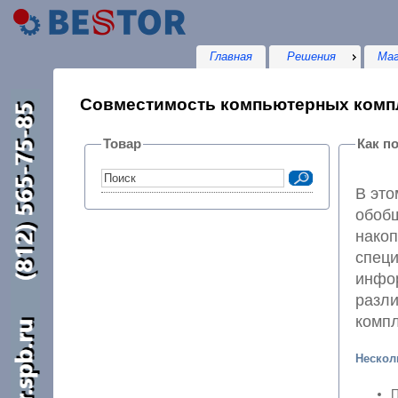
Главная
Решения
Маг
Совместимость компьютерных ком
Товар
Как п
В это
обобщ
нако
специалист
инфо
разл
комп
Нескол
П