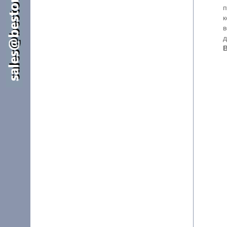
прост
к
в
В