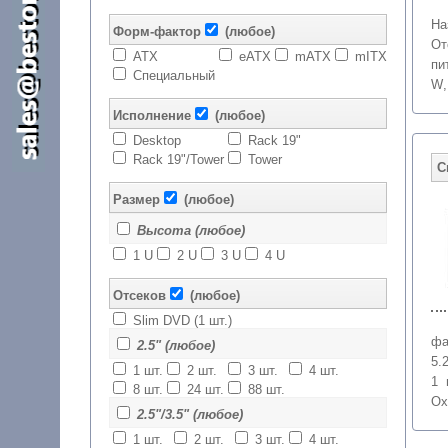
На
Форм-фактор
(любое)
От
ATX
eATX
mATX
mITX
пи
Специальный
W
Исполнение
(любое)
Desktop
Rack 19"
Rack 19"/Tower
Tower
Размер
(любое)
Высота (любое)
1 U
2 U
3 U
4 U
Отсеков
(любое)
Slim DVD (1 шт.)
фа
2.5" (любое)
5.
1 шт.
2 шт.
3 шт.
4 шт.
1 
8 шт.
24 шт.
88 шт.
Ох
2.5"/3.5" (любое)
1 шт.
2 шт.
3 шт.
4 шт.