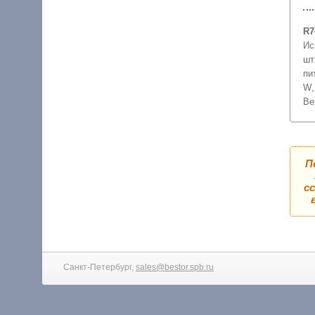
R7
Ис
шт
пи
W
Ве
П
с
Санкт-Петербург,
sales@bestor.spb.ru