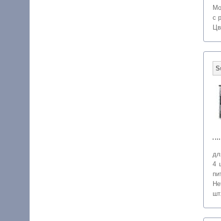
Мо
с 
Цв
дл
4 
пи
Не
шт