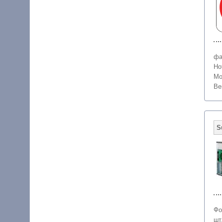
фа
Ho
Мо
Ве
Фо
шт