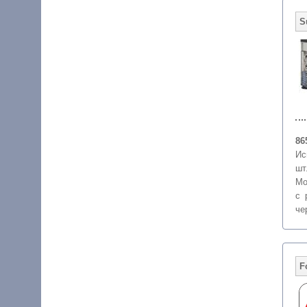
86
Ис
шт
Мо
с 
че