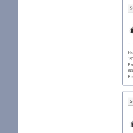
На
19
Бл
60
Ве