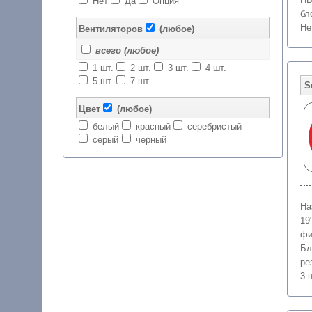
Нет
Да
Опция
бл
Не
Вентиляторов
(любое)
всего (любое)
1 шт.
2 шт.
3 шт.
4 шт.
5 шт.
7 шт.
Цвет
(любое)
белый
красный
серебристый
серый
черный
На
19
фи
Бл
ре
3 