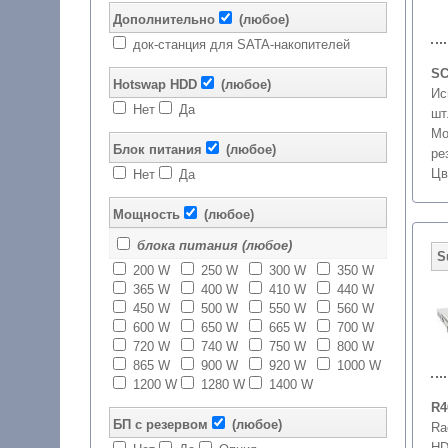
Дополнительно
(любое)
док-станция для SATA-накопителей
SC
Hotswap HDD
(любое)
Ис
Нет
Да
шт
Мо
Блок питания
(любое)
ре
Цв
Нет
Да
Мощность
(любое)
блока питания (любое)
200 W
250 W
300 W
350 W
365 W
400 W
410 W
440 W
450 W
500 W
550 W
560 W
600 W
650 W
665 W
700 W
720 W
740 W
750 W
800 W
865 W
900 W
920 W
1000 W
1200 W
1280 W
1400 W
R4
БП с резервом
(любое)
Ra
HD