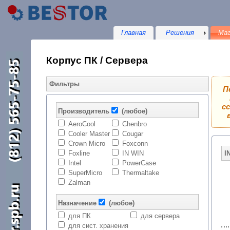
Главная
Решения
Маг
Корпус ПК / Сервера
Фильтры
П
с
Производитель
(любое)
AeroCool
Chenbro
Cooler Master
Cougar
Crown Micro
Foxconn
Foxline
IN WIN
Intel
PowerCase
SuperMicro
Thermaltake
Zalman
Назначение
(любое)
для ПК
для сервера
для сист. хранения