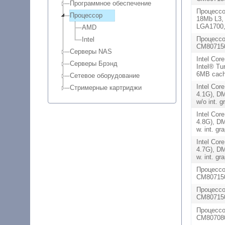
Программное обеспечение
Процессор
Процессор
18Mb L3,
LGA1700
AMD
Процессо
Intel
CM80715
Серверы NAS
Intel Cor
Серверы Брэнд
Intel® Tu
6MB cache
Сетевое оборудование
Intel Cor
Стримерные картриджи
4.1G), D
w/o int. 
Intel Cor
4.8G), D
w. int. g
Intel Cor
4.7G), D
w. int. g
Процессо
CM807150
Процессо
CM807150
Процессо
CM80708