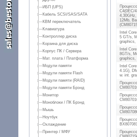
Процессор
ИБП (UPS)
C4(0EC/4
Кабель SCSI/SAS/SATA
4,30GHz,
12Mb, Ba
КВМ переключатель
(CM80715
Клавиатура
Intel Cor
Контроллер диска
5 GT/s, M
graphics
Корзина для диска
Intel Cor
Корпус ПК / Сервера
8GT/s, Me
Мат. плата / Платформа
graphics
Модули памяти
Intel Cor
4.1G), D
Модули памяти Flash
w. int. g
Модули памяти (RAID)
Процессо
CM80701
Модули памяти Брэнд
Монитор
Процессо
CM80701
Моноблоки / ПК Брэнд
Процессо
Мышь
CM80708
Ноутбук
Процессо
BX807081
Охлаждение
Принтер / МФУ
Процессо
CM80715