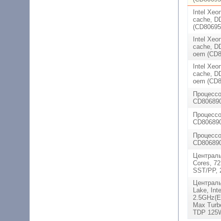
Intel Xeo
cache, D
(CD80695
Intel Xeo
cache, D
oem (CD8
Intel Xeo
cache, D
oem (CD8
Процессо
CD806890
Процессо
CD806890
Процессо
CD806890
Централь
Cores, 72
SST/PP,
Централь
Lake, Int
2.5GHz(E
Max Turb
TDP 125W