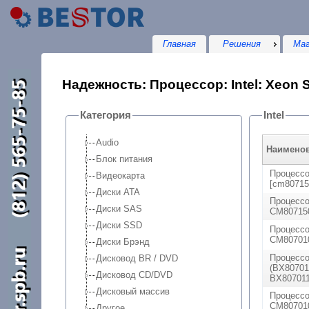
Главная
Решения
Маг
Надежность: Процессор: Intel: Xeon 
Категория
Intel
Audio
Наимено
Блок питания
Процессо
Видеокарта
[cm80715
Диски ATA
Процессо
Диски SAS
CM807150
Диски SSD
Процессо
CM80701
Диски Брэнд
Процессор
Дисковод BR / DVD
(BX80701
Дисковод CD/DVD
BX80701
Дисковый массив
Процессо
CM80701
Другое