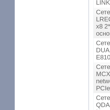
LINK
Сете
LREC
x8 2
осно
Сете
DUA
E81
Сете
MCX
netw
PCIe
Сете
QDA2