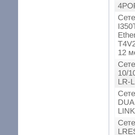
4PO
Сете
I350
Ethe
T4V2
12 м
Сете
10/
LR-L
Сете
DUA
LINK
Сете
LRES