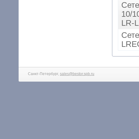
Сете
10/
LR-L
Сете
LRE
Санкт-Петербург,
sales@bestor.spb.ru