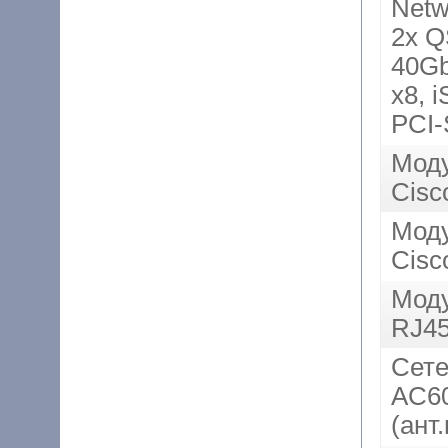
Netw
2x Q
40Gb
x8, 
PCI-
Мод
Cisc
Моду
Cisc
Моду
RJ45
Сете
AC60
(ант