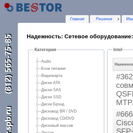
Главная
Решения
Маг
Надежность: Сетевое оборудование: I
Категория
Intel
Audio
Наимено
Блок питания
#362
Видеокарта
Диски ATA
сов
Диски SAS
QSFP
Диски SSD
MTP
Диски Брэнд
Дисковод BR / DVD
#666
Дисковод CD/DVD
Cisc
Дисковый массив
SFP
Другое