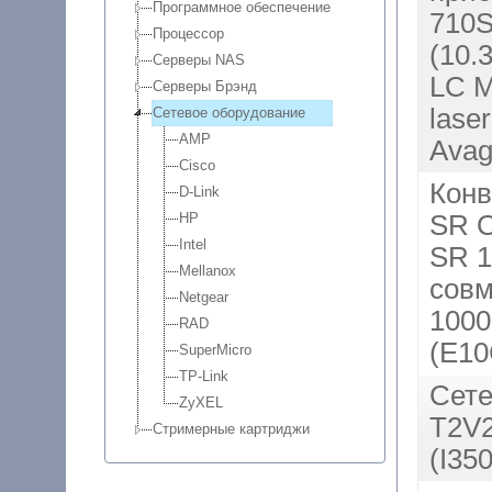
Программное обеспечение
710S
Процессор
(10.
Серверы NAS
LC 
Серверы Брэнд
laser
Сетевое оборудование
AMP
Avag
Cisco
Конв
D-Link
HP
SR O
Intel
SR 1
Mellanox
совм
Netgear
1000
RAD
(E1
SuperMicro
TP-Link
Сете
ZyXEL
T2V2
Стримерные картриджи
(I35