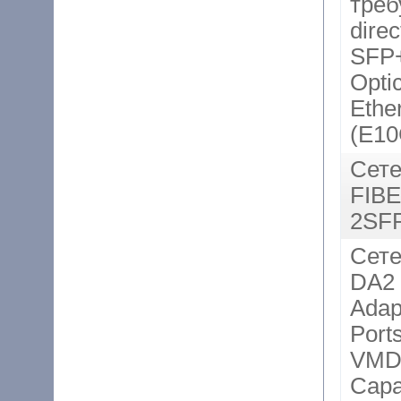
треб
dire
SFP+
Opti
Ethe
(E1
Сете
FIB
2SFP
Сете
DA2 
Adap
Ports
VMDq
Capa