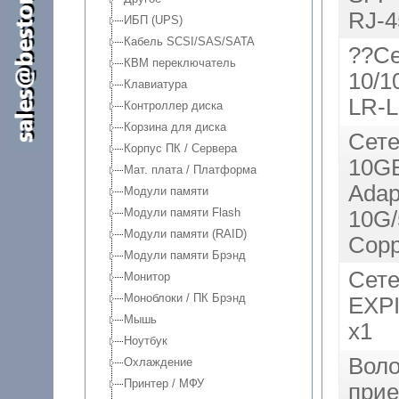
RJ-4
ИБП (UPS)
Кабель SCSI/SAS/SATA
??Се
КВМ переключатель
10/
Клавиатура
LR-L
Контроллер диска
Корзина для диска
Сете
Корпус ПК / Сервера
10GB
Мат. плата / Платформа
Adap
Модули памяти
Модули памяти Flash
10G/
Модули памяти (RAID)
Copp
Модули памяти Брэнд
Сете
Монитор
Моноблоки / ПК Брэнд
EXPI
Мышь
x1
Ноутбук
Воло
Охлаждение
Принтер / МФУ
прие