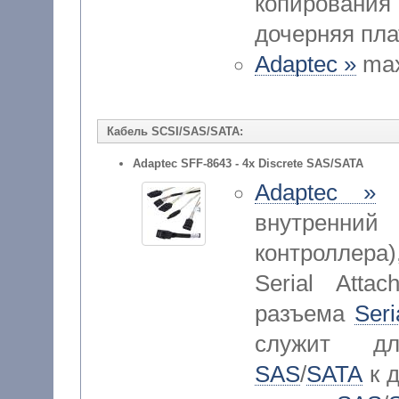
копирования
дочерняя пла
Adaptec »
max
Кабель SCSI/SAS/SATA:
Adaptec SFF-8643 - 4x Discrete SAS/SATA
Adaptec »
A
внутренний
контроллера)
Serial Atta
разъема
Seri
служит дл
SAS
/
SATA
к 