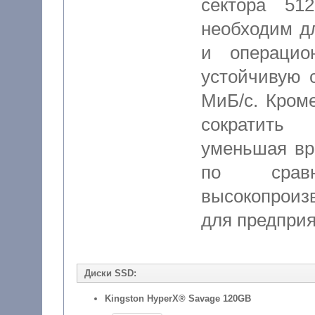
сектора 51
необходим д
и операцио
устойчивую 
МиБ/с. Кроме
сократить
уменьшая вр
по срав
высокопроиз
для предприя
Диски SSD:
Kingston HyperX® Savage 120GB