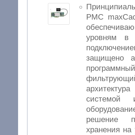
Принципиал
PMC maxCach
обеспечиваю
уровням в 
подключени
защищено а
программны
фильтрую
архитектура
системой
оборудовани
решение п
хранения на 