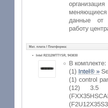
организаци
меняющиеся 
данные от 
работу центр
Мат. плата / Платформа:
Intel R2312WTTYSR, 943830
В комплекте:
(1)
Intel® »
Se
(1) control p
(12) 3.5
(FXX3
(F2U12X