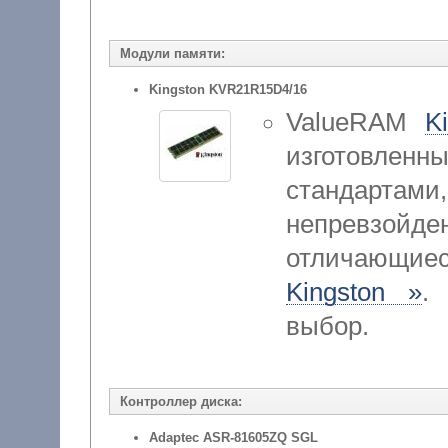
Модули памяти:
Kingston KVR21R15D4/16
ValueRAM
K
изготовленн
стандар
непревзойд
отличающие
Kingston »
.
выбор.
Контроллер диска:
Adaptec ASR-81605ZQ SGL