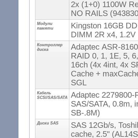
2x (1+0) 1100W R
NO RAILS (943830
Модули
Kingston 16GB DD
памяти
DIMM 2R x4, 1.2V
Контроллер
Adaptec ASR-8160
диска
RAID 0, 1, 1E, 5, 6
16ch (4x 4int, 4x 
Cache + maxCache
SGL
Кабель
Adaptec 2279800-R
SCSI/SAS/SATA
SAS/SATA, 0.8m, 
SB-.8M)
Диски SAS
SAS 12Gb/s, Tosh
cache, 2.5" (AL1