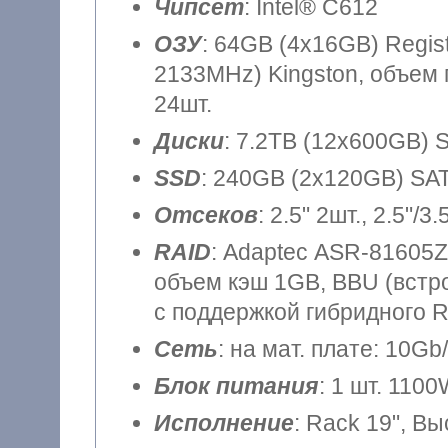
Чипсет
: Intel® C612
ОЗУ
: 64GB (4x16GB) Regi
2133MHz) Kingston, объем 
24шт.
Диски
: 7.2TB (12x600GB) S
SSD
: 240GB (2x120GB) SAT
Отсеков
: 2.5" 2шт., 2.5"/3.
RAID
: Adaptec ASR-81605ZQ 
объем кэш 1GB, BBU (встр
с поддержкой гибридного 
Сеть
: на мат. плате: 10Gb
Блок питания
: 1 шт. 110
Исполнение
: Rack 19", В