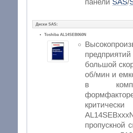
панели
SAS
/
Диски SAS:
Toshiba AL14SEB060N
Высокопроиз
предприяти
большой ско
об/мин и емк
в компак
формфакторе
критически
AL14SEBx
пропускной с