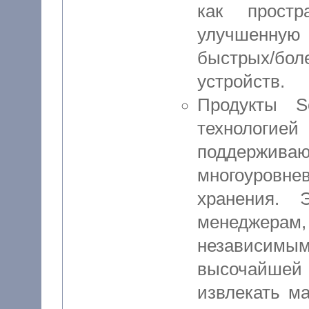
как простр
улучшенную 
быстрых/б
устройств.
Продукты S
технологие
поддержив
многоуровн
хранения. 
менеджерам
независимы
высочайшей
извлекать м