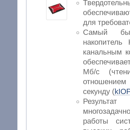
Твердотель
обеспечива
для требоват
Самый бы
накопитель
канальным к
обеспечивае
Мб/с (чте
отношением 
секунду (
kIO
Результа
многозадачн
работы сис