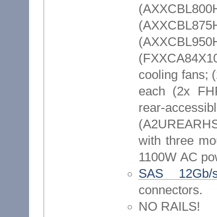
(AXXCBL
(AXXCBL
(AXXCBL950H
(FXXCA84X10
cooling fans; 
each (2x FH
rear-accessib
(A2UREARHSDK
with three mou
1100W AC po
SAS 12Gb/
connectors.
NO RAILS!