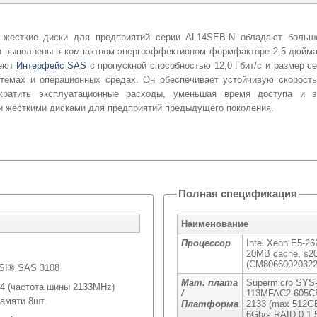
 жесткие диски для предприятий серии AL14SEB-N обладают больш
и выполнены в компактном энергоэффективном формфакторе 2,5 дюйма
еют
Интерфейс
SAS
с пропускной способностью 12,0 Гбит/с и размер с
темах и операционных средах. Он обеспечивает устойчивую скорость
кратить эксплуатационные расходы, уменьшая время доступа и э
 жесткими дисками для предприятий предыдущего поколения.
Полная спецификация
Наименование
Процессор
Intel Xeon E5-26
20MB cache, s20
(CM80660020322
 LSI® SAS 3108
Мат. плата
Supermicro SYS
4 (частота шины 2133MHz)
/
113MFAC2-605CB)
памяти 8шт.
Платформа
2133 (max 512GB
6Gb/s RAID 0,1,