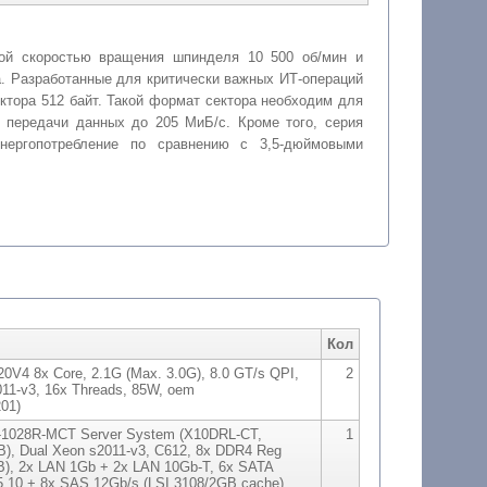
ой скоростью вращения шпинделя 10 500 об/мин и
. Разработанные для критически важных ИТ-операций
ектора 512 байт. Такой формат сектора необходим для
 передачи данных до 205 МиБ/с. Кроме того, серия
нергопотребление по сравнению с 3,5-дюймовыми
Кол
20V4 8x Core, 2.1G (Max. 3.0G), 8.0 GT/s QPI,
2
11-v3, 16x Threads, 85W, oem
01)
-1028R-MCT Server System (X10DRL-CT,
1
, Dual Xeon s2011-v3, C612, 8x DDR4 Reg
), 2x LAN 1Gb + 2x LAN 10Gb-T, 6x SATA
5,10 + 8x SAS 12Gb/s (LSI 3108/2GB cache)