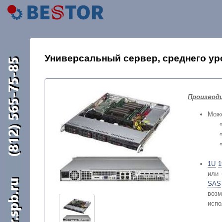
Универсальный сервер, среднего уро
Производ
Може
1U
1
или 
SAS
возм
испо