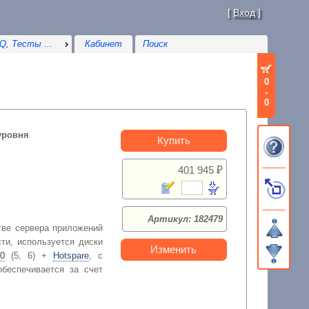
[
Вход
]
Q, Тесты ...
Кабинет
0
-
0
уровня
Купить
401 945 ₽
Артикул: 182479
тве сервера приложений
ти, используется диски
Изменить
0
(5, 6) +
Hotspare
, с
обеспечивается за счет