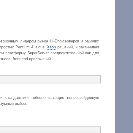
ворочным лидером рынка Hi-End-серверов и рабочих
простых Pentium 4 и dual
Xeon
решений, и заканчивая
али платформу SuperServer предпочтительной как для
неса, front-end приложений.
и стандартами, обеспечивающие непревзойденную
азумный выбор.