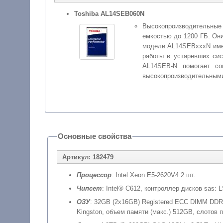
Toshiba AL14SEB060N
Высокопроизводительные
емкостью до 1200 ГБ. Он
модели AL14SEBxxxN им
работы в устаревших сис
AL14SEB-N помогает со
высокопроизводительными
Основные свойства
Артикул: 182479
Процессор
: Intel Xeon E5-2620V4 2 шт.
Чипсет
: Intel® C612, контроллер дисков sas:
ОЗУ
: 32GB (2x16GB) Registered ECC DIMM DDR
Kingston, объем памяти (макс.) 512GB, слотов 