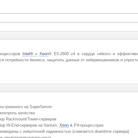
роцессоров
Intel® »
Xeon
® E5-2600 v4 в сердце гибкого и эффектив
я потребности бизнеса, защитить данные от кибермошенников и упрости
строенного на SuperServer:
контроль качества
ор Rackmount/Tower-серверов
р Hi-End-серверов на Itanium,
Xeon
& P4-процессорах
изведены с избыточной надежностью (снижается downtime сервера)
е цена\производительность