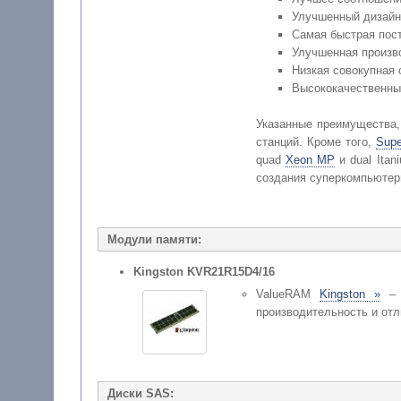
Улучшенный дизайн
Самая быстрая пос
Улучшенная произв
Низкая совокупная 
Высококачественны
Указанные преимущества,
станций. Кроме того,
Supe
quad
Xeon MP
и dual Ita
создания суперкомпьютерн
Модули памяти:
Kingston KVR21R15D4/16
ValueRAM
Kingston »
– э
производительность и о
Диски SAS: