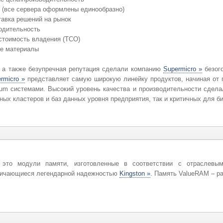
 (все сервера оформлены единообразно)
тавка решений на рынок
одительность
стоимость владения (TCO)
е материалы
 а также безупречная репутация сделали компанию
Supermicro »
безого
rmicro »
представляет самую широкую линейку продуктов, начиная от 
nium системами. Высокий уровень качества и производительности сдел
ых кластеров и баз данных уровня предприятия, так и критичных для биз
то модули памяти, изготовленные в соответствии с отраслевым
тличающиеся легендарной надежностью
Kingston »
. Память ValueRAM – р