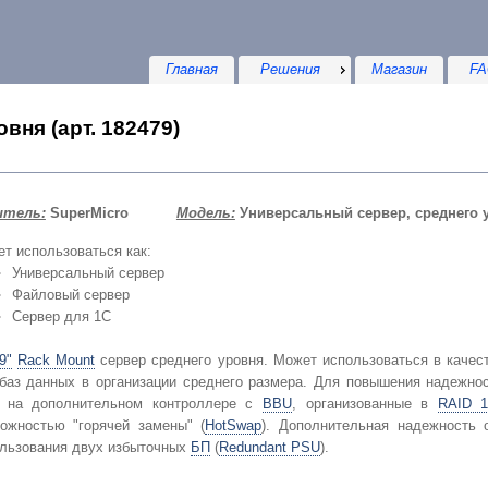
Главная
Решения
Магазин
FA
вня (арт. 182479)
итель:
SuperMicro
Модель:
Универсальный сервер, среднего 
т использоваться как:
Универсальный сервер
Файловый сервер
Сервер для 1С
9"
Rack Mount
сервер среднего уровня. Может использоваться в качес
баз данных в организации среднего размера. Для повышения надежнос
на дополнительном контроллере с
BBU
, организованные в
RAID 1
ожностью "горячей замены" (
HotSwap
). Дополнительная надежность 
льзования двух избыточных
БП
(
Redundant PSU
).