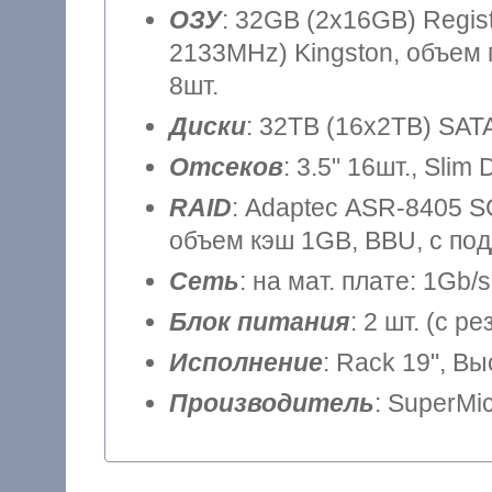
ОЗУ
: 32GB (2x16GB) Regi
2133MHz) Kingston, объем 
8шт.
Диски
: 32TB (16x2TB) SATA
Отсеков
: 3.5" 16шт., Slim
RAID
: Adaptec ASR-8405 SGL
объем кэш 1GB, BBU, с по
Сеть
: на мат. плате: 1Gb/s
Блок питания
: 2 шт. (с 
Исполнение
: Rack 19", В
Производитель
: SuperMi