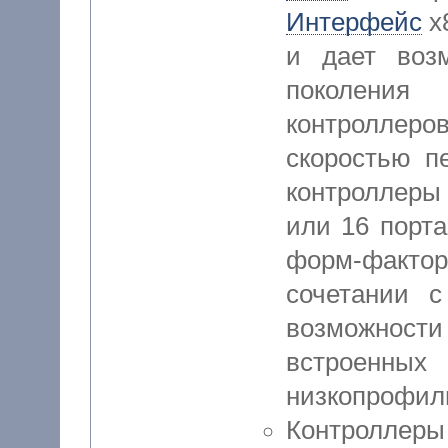
Интерфейс
x
и дает воз
поколения 
контролле
скоростью п
контроллер
или 16 порт
форм-факто
сочетании 
возможности 
встроен
низкопрофил
Контроллеры