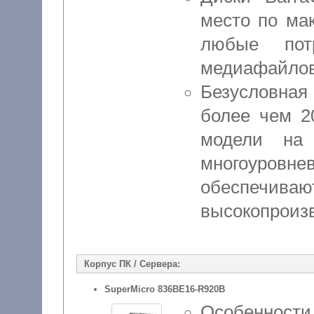
место по ма
любые пот
медиафайлов 
Безусловная
более чем 2
модели на
многоуровн
обеспечив
высокопроиз
Корпус ПК / Сервера:
SuperMicro 836BE16-R920B
Особенности