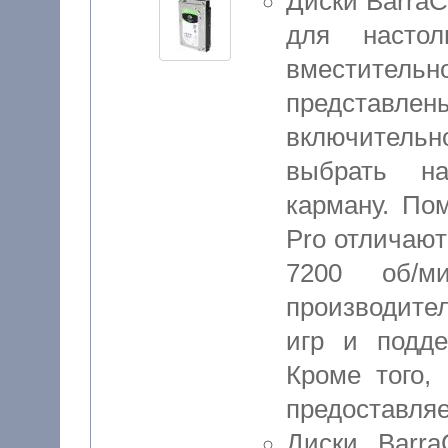
Диски Barra
для насто
вместител
представлены
включительно
выбрать на
карману. По
Pro отличаю
7200 об/м
производите
игр и подде
Кроме того,
предоставляе
Диски Barra