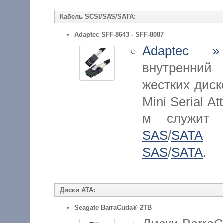
Кабель SCSI/SAS/SATA:
Adaptec SFF-8643 - SFF-8087
Adaptec »
внутренний
жестких диск
Mini Serial A
м служит д
SAS
/
SATA
к 
SAS
/
SATA
.
Диски ATA:
Seagate BarraCuda® 2TB