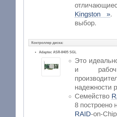
отличающие
Kingston »
.
выбор.
Контроллер диска:
Adaptec ASR-8405 SGL
Это идеальн
и рабоч
производите
надежности 
Семейство
R
8 построено 
RAID
-on-C