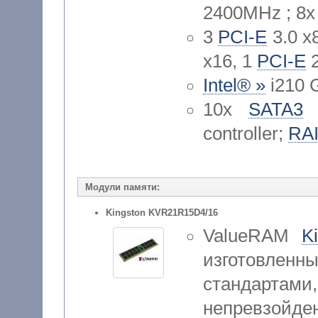
2400MHz ; 8
3
PCI-E
3.0 x
x16, 1
PCI-E
2
Intel® »
i210 G
10x
SATA3
(
controller;
RAI
Модули памяти:
Kingston KVR21R15D4/16
ValueRAM
K
изготовленн
стандар
непревзойд