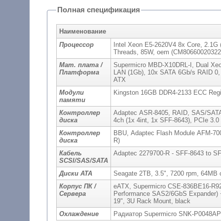
Полная спецификация
Наименование
Процессор
Intel Xeon E5-2620V4 8x Core, 2.1G 
Threads, 85W, oem (CM80660020322
Мат. плата /
Supermicro MBD-X10DRL-I, Dual Xeo
Платформа
LAN (1Gb), 10x SATA 6Gb/s RAID 0
ATX
Модули
Kingston 16GB DDR4-2133 ECC Regi
памяти
Контроллер
Adaptec ASR-8405, RAID, SAS/SATA 12
диска
4ch (1x 4int, 1x SFF-8643), PCIe 3.
Контроллер
BBU, Adaptec Flash Module AFM-700,
диска
R)
Кабель
Adaptec 2279700-R - SFF-8643 to 
SCSI/SAS/SATA
Диски ATA
Seagate 2TB, 3.5", 7200 rpm, 64MB
Корпус ПК /
eATX, Supermicro CSE-836BE16-R920
Сервера
Performance SAS2/6GbS Expander) +
19", 3U Rack Mount, black
Охлаждение
Радиатор Supermicro SNK-P0048AP