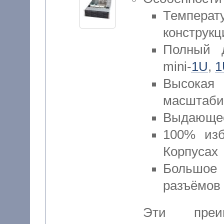
Температ
конструк
Полный д
mini-
1U
,
1
Высок
масштаби
Выдающее
100% изб
Корпусах
Большое
разъёмов
Эти преи