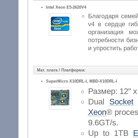
Intel Xeon E5-2620V4
Благодаря семе
v4 в сердце ги
организация м
потребности биз
и упростить рабо
Мат. плата / Платформа:
SuperMicro X10DRL-I, MBD-X10DRL-I
Размер: 12" x
Dual
Socket
Xeon
® proces
9.6GT/s.
Up to 1TB