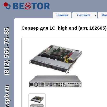
Главная
Решения
Маг
Сервер для 1С, high end (арт. 182605)