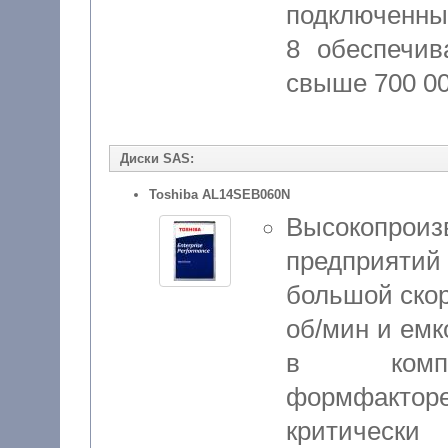
подключенны
8 обеспечив
свыше 700 0
Диски SAS:
Toshiba AL14SEB060N
Высокопроиз
предприяти
большой ско
об/мин и емк
в компак
формфакторе
критически