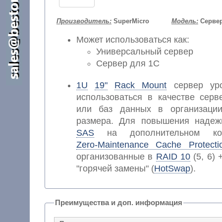
Производитель:
SuperMicro
Модель:
Сервер
Может использоваться как:
Универсальный сервер
Сервер для 1С
1U
19"
Rack Mount
сервер уро
использоваться в качестве серв
или баз данных в организаци
размера. Для повышения надежн
SAS
на дополнительном кон
Zero-Maintenance Cache Protecti
организованные в
RAID 10
(5, 6)
"горячей замены" (
HotSwap
).
Преимущества и доп. информация