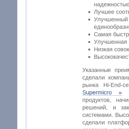
надежностью
Лучшее соот
Улучшенны
единообразн
Самая быстр
Улучшенная 
Низкая сово
Высококачес
Указанные преи
сделали компа
рынка Hi-End-с
Supermicro »
п
продуктов, на
решений, и за
системами. Высо
сделали платфор