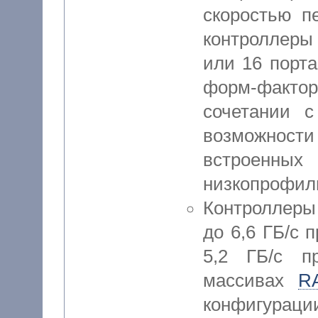
скоростью п
контроллер
или 16 порт
форм-факто
сочетании 
возможности 
встроен
низкопрофил
Контроллеры
до 6,6 ГБ/с 
5,2 ГБ/с п
массивах
R
конфигу