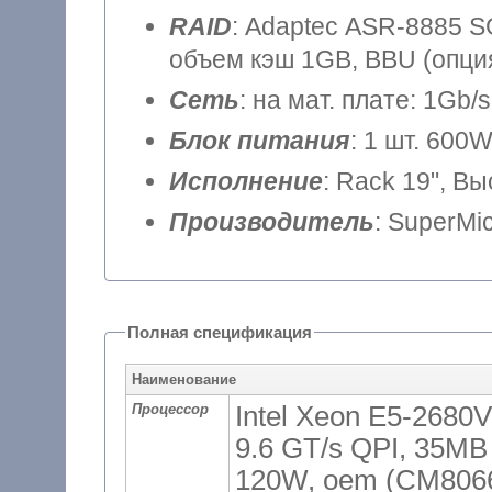
RAID
: Adaptec ASR-8885 SGL
объем кэш 1GB, BBU (опция
Сеть
: на мат. плате: 1Gb/
Блок питания
: 1 шт. 600
Исполнение
: Rack 19", В
Производитель
: SuperMi
Полная спецификация
Наименование
Процессор
Intel Xeon E5-2680V
9.6 GT/s QPI, 35MB 
120W, oem (CM806