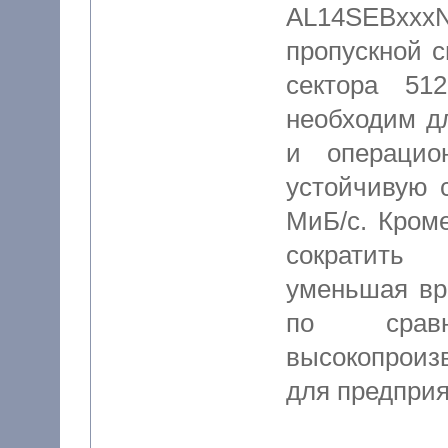
AL14SEBx
пропускной с
сектора 51
необходим д
и операцио
устойчивую 
МиБ/с. Кроме
сократить
уменьшая вр
по срав
высокопроиз
для предприя