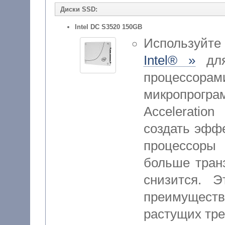
Диски SSD:
Intel DC S3520 150GB
Используйт
Intel® »
для
процессора
микропрог
Acceleratio
создать эффе
процессоры 
больше тран
снизится. Э
преимущест
растущих тре