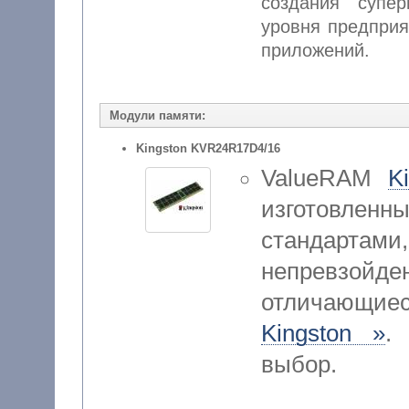
создания супе
уровня предприят
приложений.
Модули памяти:
Kingston KVR24R17D4/16
ValueRAM
K
изготовленн
стандар
непревзойд
отличающие
Kingston »
.
выбор.