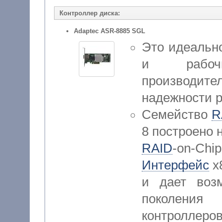
Контроллер диска:
Adaptec ASR-8885 SGL
Это идеальн
и рабоч
производите
надежности 
Семейство
R
8 построено 
RAID
-on-C
Интерфейс
x
и дает воз
поколения 
контролле