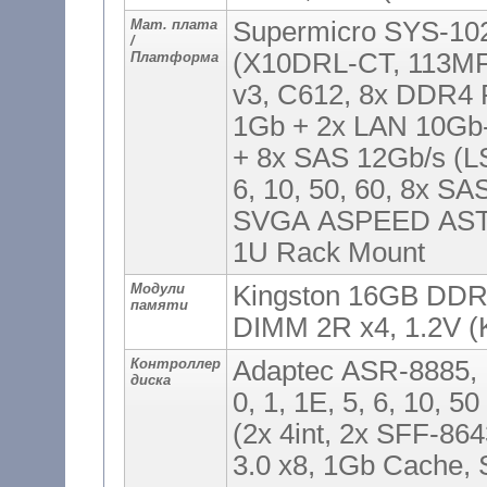
Мат. плата
Supermicro SYS-10
/
(X10DRL-CT, 113MF
Платформа
v3, C612, 8x DDR4 
1Gb + 2x LAN 10Gb-
+ 8x SAS 12Gb/s (LS
6, 10, 50, 60, 8x S
SVGA ASPEED AST2
1U Rack Mount
Модули
Kingston 16GB DDR
памяти
DIMM 2R x4, 1.2V 
Контроллер
Adaptec ASR-8885,
диска
0, 1, 1E, 5, 6, 10, 5
(2x 4int, 2x SFF-86
3.0 x8, 1Gb Cache,