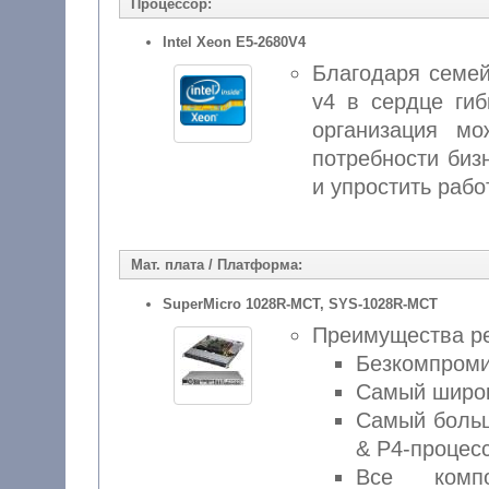
Процессор:
Intel Xeon E5-2680V4
Благодаря семе
v4 в сердце ги
организация м
потребности биз
и упростить рабо
Мат. плата / Платформа:
SuperMicro 1028R-MCT, SYS-1028R-MCT
Преимущества ре
Безкомпроми
Самый широк
Самый больш
& P4-процес
Все комп