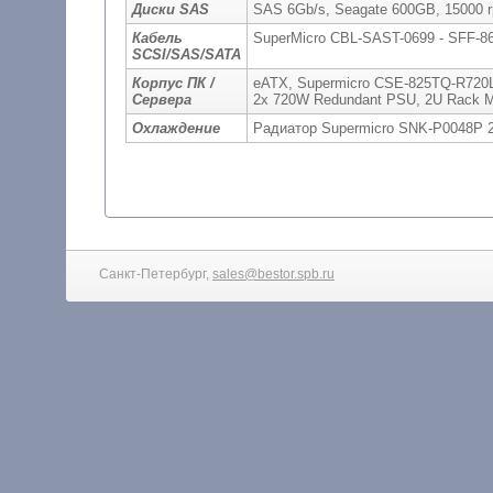
Диски SAS
SAS 6Gb/s, Seagate 600GB, 15000 
Кабель
SuperMicro CBL-SAST-0699 - SFF-864
SCSI/SAS/SATA
Корпус ПК /
eATX, Supermicro CSE-825TQ-R720LP
Сервера
2x 720W Redundant PSU, 2U Rack M
Охлаждение
Радиатор Supermicro SNK-P0048P 
Санкт-Петербург,
sales@bestor.spb.ru