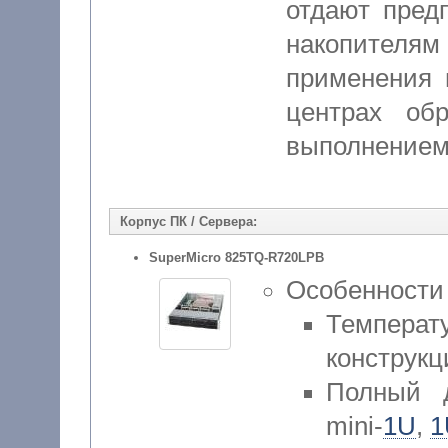
отдают пред
накопителя
применения 
центрах об
выполнением
Корпус ПК / Сервера:
SuperMicro 825TQ-R720LPB
Особенности
Температ
конструк
Полный д
mini-
1U
,
1