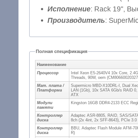
Исполнение
: Rack 19", В
Производитель
: SuperMi
Полная спецификация
Наименование
Процессор
Intel Xeon E5-2640V4 10x Core, 2.4G
Threads, 90W, oem (CM80660020327
Мат. плата /
Supermicro MBD-X10DRL-I, Dual Xeo
Платформа
LAN (1Gb), 10x SATA 6Gb/s RAID 0
ATX
Модули
Kingston 16GB DDR4-2133 ECC Regi
памяти
Контроллер
Adaptec ASR-8805, RAID, SAS/SATA 12
диска
8ch (2x 4int, 2x SFF-8643), PCIe 3.
Контроллер
BBU, Adaptec Flash Module AFM-700,
диска
R)