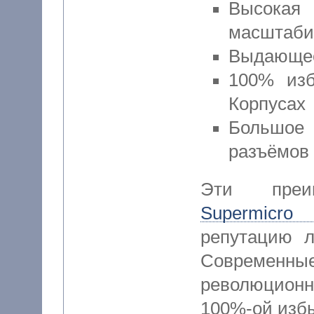
Высок
масштаби
Выдающее
100% изб
Корпусах
Большое
разъёмов
Эти преи
Supermicro
репутацию л
Современные
революцион
100%-ой избы