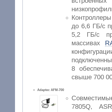
встроен
низкопрофил
Контроллеры
до 6,6 ГБ/с 
5,2 ГБ/с п
массивах
R
конфигу
подключенны
8 обеспечив
свыше 700 0
Adaptec AFM-700
Совместимы
7805Q, ASR