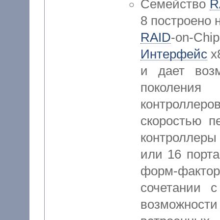
Семейство
R
8 построено 
RAID
-on-C
Интерфейс
x
и дает воз
поколения 
контролле
скоростью п
контроллер
или 16 порт
форм-факто
сочетании 
возможности 