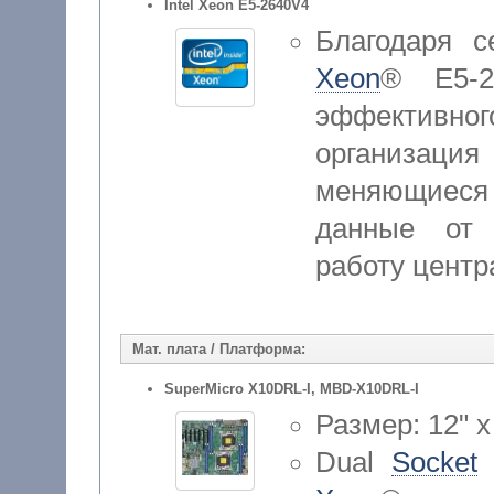
Intel Xeon E5-2640V4
Благодаря 
Xeon
® E5-2
эффектив
организаци
меняющиеся 
данные от 
работу центр
Мат. плата / Платформа:
SuperMicro X10DRL-I, MBD-X10DRL-I
Размер: 12" x
Dual
Socket