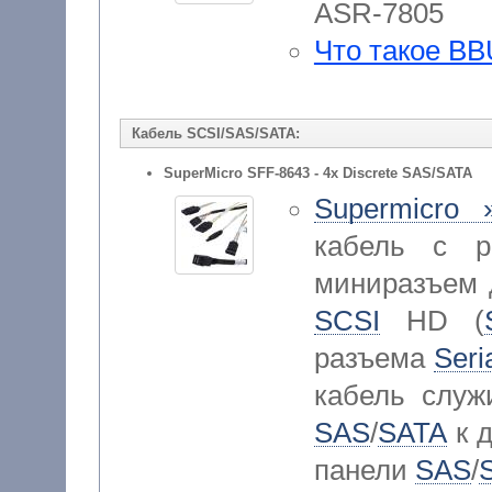
ASR-7805
Что такое BB
Кабель SCSI/SAS/SATA:
SuperMicro SFF-8643 - 4x Discrete SAS/SATA
Supermicro 
кабель с ра
миниразъем д
SCSI
HD (
разъема
Seri
кабель служ
SAS
/
SATA
к 
панели
SAS
/