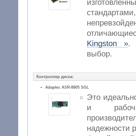
изготовленн
стандар
непревзойд
отличающие
Kingston »
.
выбор.
Контроллер диска:
Adaptec ASR-8805 SGL
Это идеальн
и рабоч
производите
надежности 