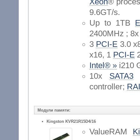
Xeon
® proces
9.6GT/s.
Up to 1TB
2400MHz ; 8
3
PCI-E
3.0 x
x16, 1
PCI-E
2
Intel® »
i210 G
10x
SATA3
(
controller;
RAI
Модули памяти:
Kingston KVR21R15D4/16
ValueRAM
K