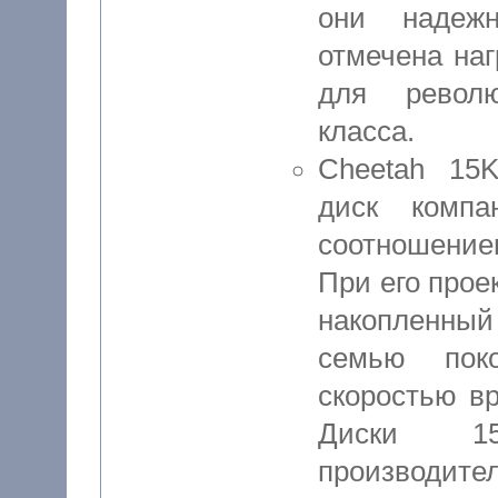
они надежн
отмечена наг
для револю
класса.
Cheetah 15K
диск комп
соотношени
При его прое
накопленный
семью пок
скоростью в
Диски 15
производит