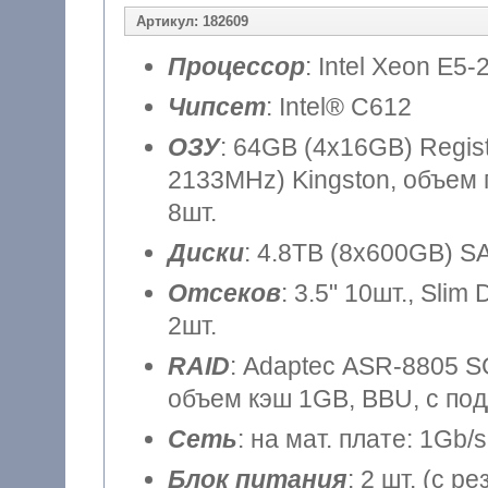
Артикул: 182609
Процессор
: Intel Xeon E5-
Чипсет
: Intel® C612
ОЗУ
: 64GB (4x16GB) Regi
2133MHz) Kingston, объем 
8шт.
Диски
: 4.8TB (8x600GB) SA
Отсеков
: 3.5" 10шт., Sli
2шт.
RAID
: Adaptec ASR-8805 SGL
объем кэш 1GB, BBU, с по
Сеть
: на мат. плате: 1Gb/s
Блок питания
: 2 шт. (с 