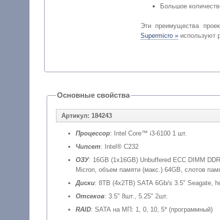
Большое количеств
Эти преимущества прое
Supermicro »
используют р
Основные свойства
Артикул: 184243
Процессор
: Intel Core™ i3-6100 1 шт.
Чипсет
: Intel® C232
ОЗУ
: 16GB (1x16GB) Unbuffered ECC DIMM DDR
Micron, объем памяти (макс.) 64GB, слотов пам
Диски
: 8TB (4x2TB) SATA 6Gb/s 3.5" Seagate, h
Отсеков
: 3.5" 8шт., 5.25" 2шт.
RAID
: SATA на МП: 1, 0, 10, 5* (программный)