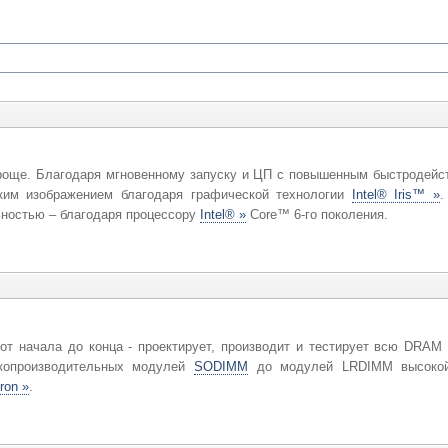
роще. Благодаря мгновенному запуску и ЦП с повышенным быстродейс
им изображением благодаря графической технологии
Intel® Iris™ »
.
ностью – благодаря процессору
Intel® »
Core™ 6-го поколения.
т начала до конца - проектирует, производит и тестирует всю DRAM
окопроизводительных модулей
SODIMM
до модулей LRDIMM высокой 
ron »
.