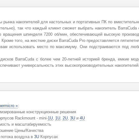
ы рынка накопителей для настольных и портативных ПК по вместительн
тельно), так что каждый клиент сможет выбрать накопитель BarraCuda
ю вращения шпинделя 7200 об/мин, обеспечивающей высокую производ
 Кроме того, на жесткие диски BarraCuda Pro предоставляется пятилетня
 вам использовать место по максимуму. Они подстраиваются под люб
дисков BarraCuda с более чем 20-летней историей бренда, емкие мо
беспечивают универсальность этих высокопроизводительных накопителей
ermicro »
:
мизированные конструкционные решения
рпусов Rackmount - mini-
1U
,
1U
,
2U
,
3U
и
4U
мость и масштабируемость
ошение Цены/Качества
 потока воздуха в
3U
Корпусах