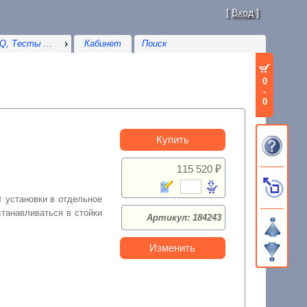
[
Вход
]
Q, Тесты ...
Кабинет
0
-
0
Купить
115 520 ₽
танавливаться в стойки
Артикул: 184243
Изменить