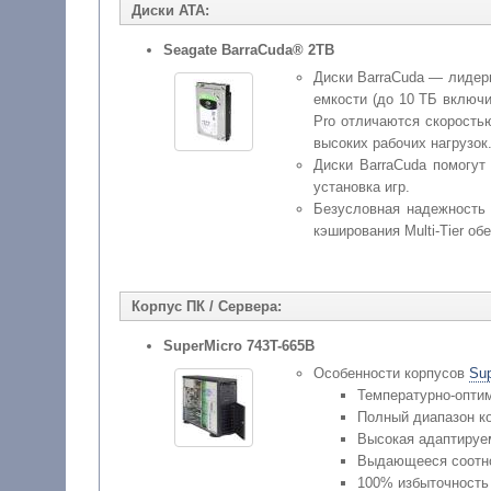
Диски ATA:
Seagate BarraCuda® 2TB
Диски BarraCuda — лидер
емкости (до 10 ТБ включи
Pro отличаются скорость
высоких рабочих нагрузок.
Диски BarraCuda помогут
установка игр.
Безусловная надежность 
кэширования Multi-Tier о
Корпус ПК / Сервера:
SuperMicro 743T-665B
Особенности корпусов
Sup
Температурно-опти
Полный диапазон ко
Высокая адаптируе
Выдающееся соотн
100% избыточность