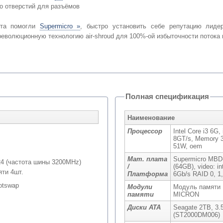
о отверстий для разъёмов
кта помогли
Supermicro »
, быстро установить себе репутацию лиде
еволюционную технологию air-shroud для 100%-ой избыточности потока 
Полная спецификация
Наименование
Процессор
Intel Core i3 6G
8GT/s, Memory 34
51W, oem
Мат. плата
Supermicro MBD
4 (частота шины 3200MHz)
/
(64GB), video: 
яти 4шт.
Платформа
6Gb/s RAID 0, 1,
otswap
Модули
Модуль памяти
памяти
MICRON
Диски ATA
Seagate 2TB, 3.
(ST2000DM006)