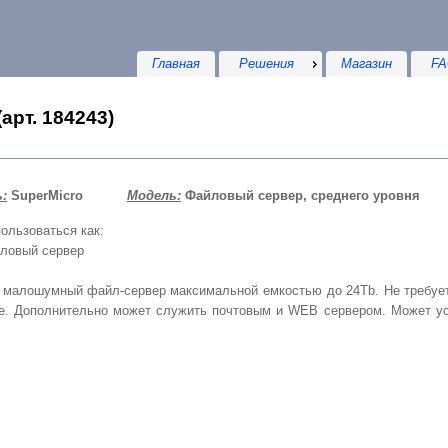
Главная
Решения
Магазин
FA
арт. 184243)
:
SuperMicro
Модель:
Файловый сервер, среднего уровня
ользоваться как:
ловый сервер
ьной емкостью до 24Tb. Не требует установки в отдельное
. Дополнительно может служить почтовым и WEB сервером. Может ус