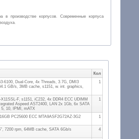
ра в производстве корпусов. Современные корпуса
воздуха.
Кол
, i3-6100, Dual-Core, 4x Threads, 3.7G, DMI3
1
.1 GB/s, 3MB cache, s1151, w. int. graphics,
-X11SSL-F, s1151, iC232, 4x DDR4 ECC UDIMM
1
integrated Aspeed AST2400, LAN 2x 1Gb, 6x SATA
 5, 10, IPMI, mATX
 16GB PC25600 ECC MTA9ASF2G72AZ-3G2
1
5", 7200 rpm, 64MB cache, SATA 6Gb/s
4