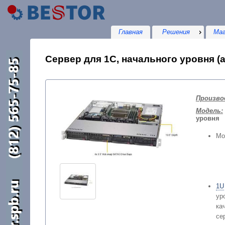
Главная
Решения
Маг
Сервер для 1С, начального уровня (а
Произво
Модель:
уровня
Мо
1U
ур
ка
с