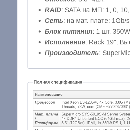
RAID
: SATA на МП: 1, 0, 1
Сеть
: на мат. плате: 1Gb/s
Блок питания
: 1 шт. 350
Исполнение
: Rack 19", В
Производитель
: SuperMi
Полная спецификация
Наименование
Процессор
Intel Xeon E3-1285V6 4x Core, 3.8G (M
Threads, 73W, oem (CM8067702870931)
Мат. плата
SuperMicro SYS-5019S-M Server Syste
/
4x DDR4 Unbufferd ECC (64GB max), 2x
Платформа
3.5" (12GB/s), IPMI, 1x 350W PSU, 1U