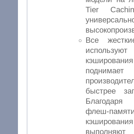
Tier Cachi
униве
высокопроиз
Все жестки
используют
кэширован
поднима
производит
быстрее за
Благодаря 
флеш-пам
кэширован
выполняют