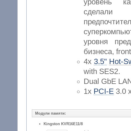
уровень ка
сделали 
предпочти
суперкомпью
уровня пре
бизнеса, fron
4x
3.5"
Hot-S
with SES2.
Dual GbE LAN
1x
PCI-E
3.0 x
Модули памяти:
Kingston KVR16E11/8