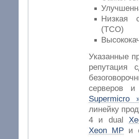
Улучшенн
Низкая с
(TCO)
Высокока
Указанные пр
репутация 
безоговоро
серверов и
Supermicro 
линейку прод
4 и dual
Xe
Xeon MP
и d