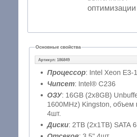
оптимизации 
Основные свойства
Артикул: 186849
Процессор
: Intel Xeon E3-
Чипсет
: Intel® C236
ОЗУ
: 16GB (2x8GB) Unbuf
1600MHz) Kingston, объем 
4шт.
Диски
: 2TB (2x1TB) SATA 6
Отсеков
: 3.5" 4шт.