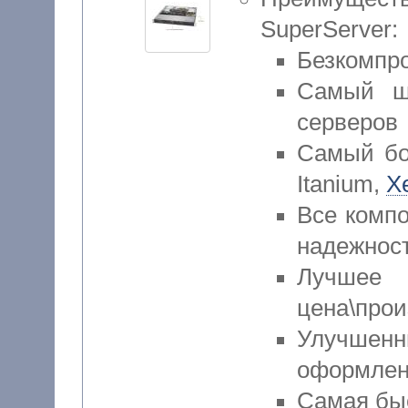
SuperServer:
Безкомпро
Самый ши
серверов
Самый бо
Itanium,
X
Все комп
надежност
Лучш
цена\прои
Улучше
оформлен
Самая быс