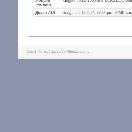
Модули
Kingston 8GB 1600MHz DDR3 ECC Unbu
памяти
Диски ATA
Seagate 1TB, 3.5", 7200 rpm, 64MB c
Санкт-Петербург,
sales@bestor.spb.ru