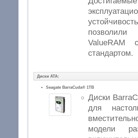
Достигае
эксплуат
устойчивос
позволили
ValueRAM 
стандартом.
Диски ATA:
Seagate BarraCuda® 1TB
Диски Barra
для насто
вместительн
модели р