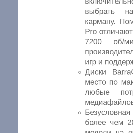
включительно
выбрать на
карману. По
Pro отличаю
7200 об/м
производите
игр и поддер
Диски Barra
место по ма
любые пот
медиафайлов 
Безусловная
более чем 2
модели на л