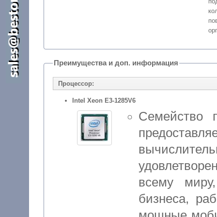
п
ко
п
ор
Преимущества и доп. информация
Процессор:
Intel Xeon E3-1285V6
Семейство 
предоста
вычислитель
удовлетвор
всему миру
бизнеса, раб
мощные моби