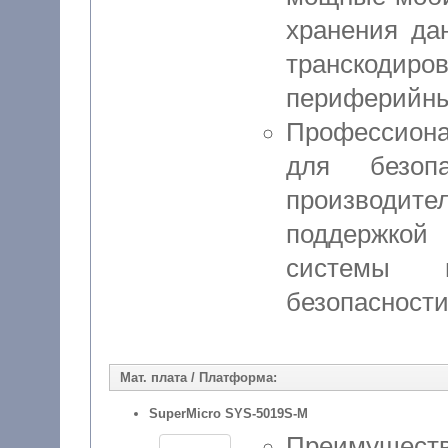
хранения да
транскод
периферийны
Профессион
для безоп
производит
поддержкой
системы 
безопасности
Мат. плата / Платформа:
SuperMicro SYS-5019S-M
Преимущест