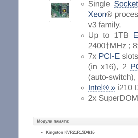
Single
Socket
Xeon
® proces
v3 family.
Up to 1TB
2400†MHz ; 
7x
PCI-E
slots
(in x16), 2
P
(auto-switch),
Intel® »
i210 
2x SuperDOM w
Модули памяти:
Kingston KVR21R15D4/16