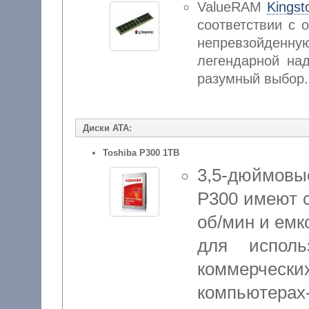
ValueRAM
Kingst
соответствии с 
непревзойденн
легендарной на
разумный выбор.
Диски ATA:
Toshiba P300 1TB
3,5-дюймовы
P300 имеют 
об/мин и емк
для исполь
коммерческ
компьюте