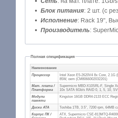
Сеть
: на мат. плате: 1Gb/s
Блок питания
: 2 шт. (с 
Исполнение
: Rack 19", В
Производитель
: SuperMi
Полная спецификация
Наименование
Процессор
Intel Xeon E5-2620V4 8x Core, 2.1G 
85W, oem (CM8066002032201)
Мат. плата /
Supermicro MBD-X10SRL-F, Single Xe
Платформа
10x SATA 6Gb/s RAID 0, 1, 5, 10,
Модули
Kingston 16GB DDR4-2133 ECC Regis
памяти
Диски ATA
Toshiba 1TB, 3.5", 7200 rpm, 64MB
Корпус ПК /
ATX, Supermicro CSE-813MTQ-R400C