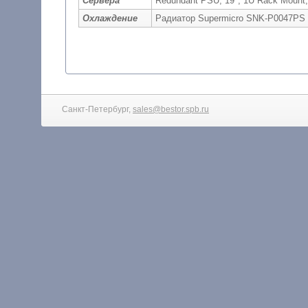
Сервера
Redundant PSU, 19", 1U Rack Mount,
Охлаждение
Радиатор Supermicro SNK-P0047PS
Санкт-Петербург,
sales@bestor.spb.ru