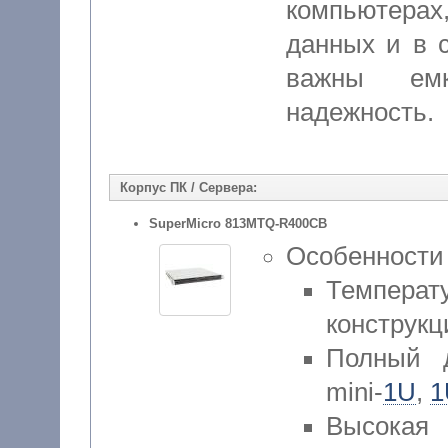
компьютера
данных и в с
важны емк
надежность.
Корпус ПК / Сервера:
SuperMicro 813MTQ-R400CB
Особенности
Температ
конструк
Полный д
mini-
1U
,
1
Высок