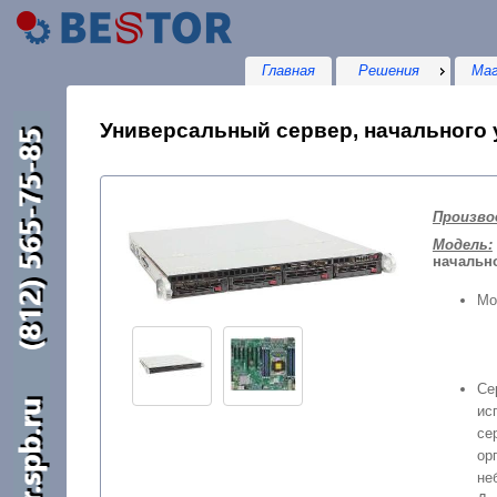
Главная
Решения
Маг
Универсальный сервер, начального у
Произво
Модель:
начальн
Мо
Се
ис
се
ор
не