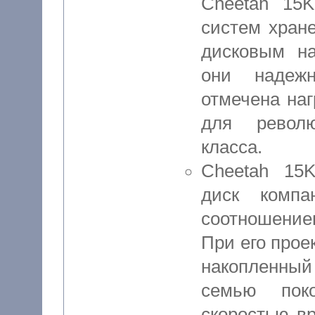
Cheetah 15K
систем хран
дисковым н
они надежн
отмечена наг
для револю
класса.
Cheetah 15K
диск комп
соотношени
При его прое
накопленный
семью пок
скоростью в