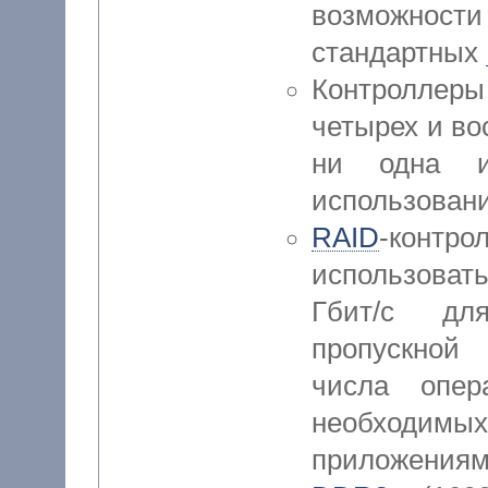
возможност
стандартных
Контроллеры
четырех и во
ни одна и
использовани
RAID
-конт
использоват
Гбит/с дл
пропускной
числа опер
необходи
приложениям