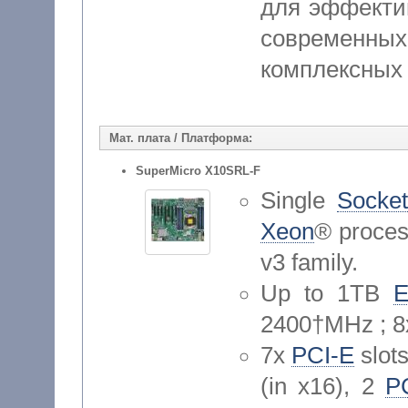
для эффектив
современ
комплексных
Мат. плата / Платформа:
SuperMicro X10SRL-F
Single
Socket
Xeon
® proces
v3 family.
Up to 1TB
2400†MHz ; 
7x
PCI-E
slots
(in x16), 2
P