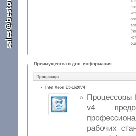
ко
по
и
о
во
(h
ис
ош
Преимущества и доп. информация
Процессор:
Intel Xeon E5-1620V4
Процессоры
v4 предо
профессиона
рабочих ста