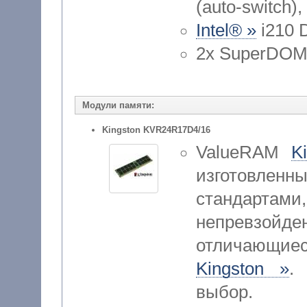
(auto-switch),
Intel® »
i210 
2x SuperDOM w
Модули памяти:
Kingston KVR24R17D4/16
ValueRAM
K
изготовленн
стандар
непревзойд
отличающие
Kingston »
.
выбор.