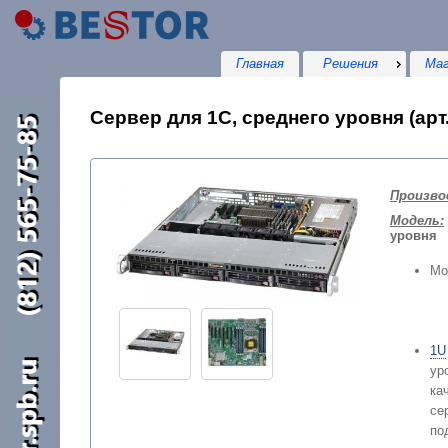
Главная
Решения
Маг
Сервер для 1С, среднего уровня (арт.
Произво
Модель:
уровня
Мо
1U
ур
ка
с
п