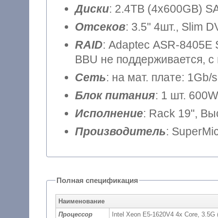
Диски
: 2.4TB (4x600GB) SA
Отсеков
: 3.5" 4шт., Slim 
RAID
: Adaptec ASR-8405E S
BBU не поддерживается, с
Сеть
: на мат. плате: 1Gb/s
Блок питания
: 1 шт. 600
Исполнение
: Rack 19", В
Производитель
: SuperMi
Полная спецификация
Наименование
Процессор
Intel Xeon E5-1620V4 4x Core, 3.5G