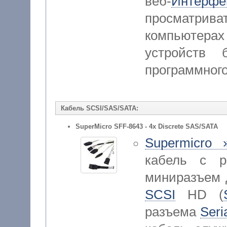
веб-
Интерфе
просматрив
компьютер
устройств 
программного
Кабель SCSI/SAS/SATA:
SuperMicro SFF-8643 - 4x Discrete SAS/SATA
Supermicro 
кабель с ра
миниразъем д
SCSI
HD (
разъема
Seri