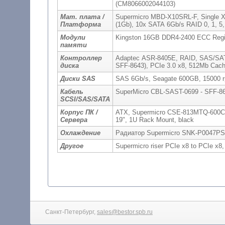
(CM8066002044103)
Мат. плата /
Supermicro MBD-X10SRL-F, Single X
Платформа
(1Gb), 10x SATA 6Gb/s RAID 0, 1,
Модули
Kingston 16GB DDR4-2400 ECC Regi
памяти
Контроллер
Adaptec ASR-8405E, RAID, SAS/SATA 
диска
SFF-8643), PCIe 3.0 x8, 512Mb Cac
Диски SAS
SAS 6Gb/s, Seagate 600GB, 15000 
Кабель
SuperMicro CBL-SAST-0699 - SFF-864
SCSI/SAS/SATA
Корпус ПК /
ATX, Supermicro CSE-813MTQ-600CB
Сервера
19", 1U Rack Mount, black
Охлаждение
Радиатор Supermicro SNK-P0047PS
Другое
Санкт-Петербург,
sales@bestor.spb.ru