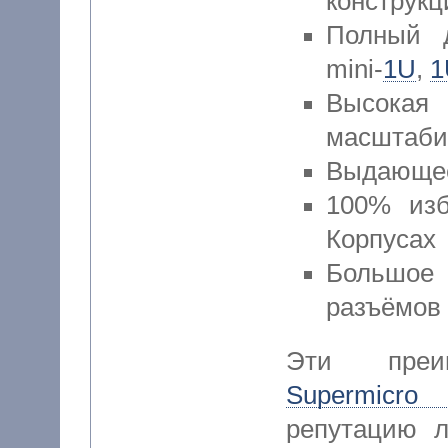
конструк
Полный д
mini-
1U
,
1
Высок
масштаби
Выдающее
100% изб
Корпусах
Большое
разъёмов
Эти преи
Supermicro
репутацию л