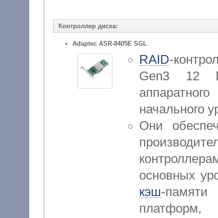
Контроллер диска:
Adaptec ASR-8405E SGL
RAID
-контро
Gen3 12 Гб
аппаратно
начального у
Они обеспе
производите
контроллерам
основных у
кэш
-памяти
платформ,