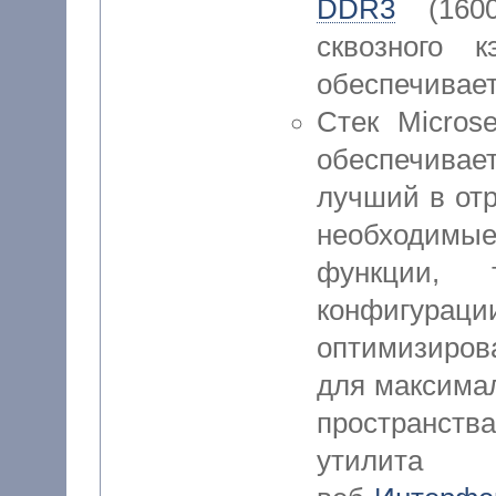
DDR3
(1600
сквозного 
обеспечивает
Стек Micro
обеспечива
лучший в отр
необходимые
функции,
конфигурац
оптимизиров
для максима
пространств
утилита 