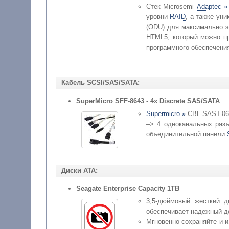
Стек Microsemi
Adaptec »
уровни
RAID
, а также ун
(ODU) для максимально э
HTML5, который можно пр
программного обеспечени
Кабель SCSI/SAS/SATA:
SuperMicro SFF-8643 - 4x Discrete SAS/SATA
Supermicro »
CBL-SAST-069
–> 4 одноканальных ра
объединительной панели
Диски ATA:
Seagate Enterprise Capacity 1TB
3,5-дюймовый жесткий д
обеспечивает надежный д
Мгновенно сохраняйте и и