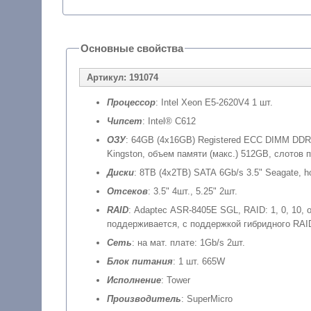
Основные свойства
Артикул: 191074
Процессор
: Intel Xeon E5-2620V4 1 шт.
Чипсет
: Intel® C612
ОЗУ
: 64GB (4x16GB) Registered ECC DIMM DDR
Kingston, объем памяти (макс.) 512GB, слотов 
Диски
: 8TB (4x2TB) SATA 6Gb/s 3.5" Seagate, h
Отсеков
: 3.5" 4шт., 5.25" 2шт.
RAID
: Adaptec ASR-8405E SGL, RAID: 1, 0, 10,
поддерживается, с поддержкой гибридного RAI
Сеть
: на мат. плате: 1Gb/s 2шт.
Блок питания
: 1 шт. 665W
Исполнение
: Tower
Производитель
: SuperMicro