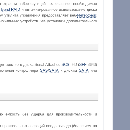
 отрасли набор функций, включая все необходимые
Hybrid RAID
и оптимизированное использование диска
 утилита управления предоставляет веб-
Интерфейс
мобильных устройств без установки дополнительного
ля жесткого диска Serial Attached
SCSI
HD (
SFF
-8643)
ключения контроллера
SAS
/
SATA
к дискам
SATA
или
ю емкость без ущерба для производительности и
и произвольных операций ввода-вывода (более чем на