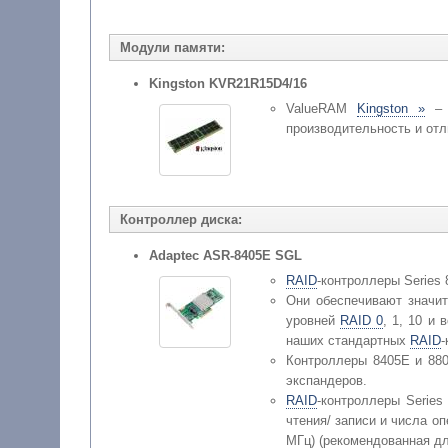
Модули памяти:
Kingston KVR21R15D4/16
ValueRAM
Kingston »
– э
производительность и о
Контроллер диска:
Adaptec ASR-8405E SGL
RAID
-контроллеры Series
Они обеспечивают значит
уровней
RAID 0
, 1, 10 и
наших стандартных
RAID
-
Контроллеры 8405E и 880
экспандеров.
RAID
-контроллеры Serie
чтения/ записи и числа 
МГц) (рекомендованная дл