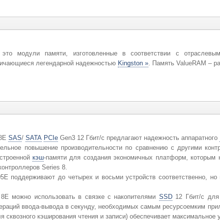
то модули памяти, изготовленные в соответствии с отраслевым
тличающиеся легендарной надежностью
Kingston »
. Память ValueRAM – р
 8E
SAS
/
SATA
PCIe
Gen3 12 Гбит/с предлагают надежность аппаратного
ельное повышение производительности по сравнению с другими контр
 встроенной
кэш
-памяти для создания экономичных платформ, которым 
контроллеров Series 8.
5E поддерживают до четырех и восьми устройств соответственно, но
s 8E можно использовать в связке с накопителями
SSD
12 Гбит/с для
операций ввода-вывода в секунду, необходимых самым ресурсоемким пр
я сквозного кэширования чтения и записи) обеспечивает максимальное 