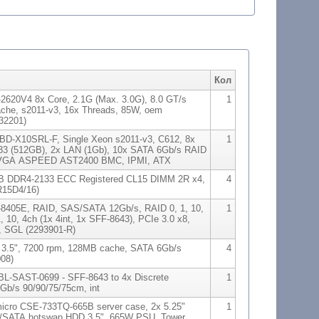
Кол
-2620V4 8x Core, 2.1G (Max. 3.0G), 8.0 GT/s
1
che, s2011-v3, 16x Threads, 85W, oem
32201)
BD-X10SRL-F, Single Xeon s2011-v3, C612, 8x
1
3 (512GB), 2x LAN (1Gb), 10x SATA 6Gb/s RAID
 SVGA ASPEED AST2400 BMC, IPMI, ATX
B DDR4-2133 ECC Registered CL15 DIMM 2R x4,
4
15D4/16)
8405E, RAID, SAS/SATA 12Gb/s, RAID 0, 1, 10,
1
, 10, 4ch (1x 4int, 1x SFF-8643), PCIe 3.0 x8,
 SGL (2293901-R)
 3.5", 7200 rpm, 128MB cache, SATA 6Gb/s
4
08)
BL-SAST-0699 - SFF-8643 to 4x Discrete
1
b/s 90/90/75/75cm, int
icro CSE-733TQ-665B server case, 2x 5.25"
1
/SATA hotswap HDD 3.5", 665W PSU, Tower,