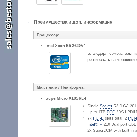
Преимущества и доп. информация
Процессор:
Intel Xeon E5-2620V4
Благодаря семействам п
реагировать на меняющиес
Мат. плата / Платформа:
SuperMicro X10SRL-F
Single
Socket
R3 (LGA 2011
Up to 1TB
ECC
3DS LRDIMM
7x
PCI-E
slots total: 2
PCI-
Intel® »
i210 Dual port GbE
2x SuperDOM with built-in p