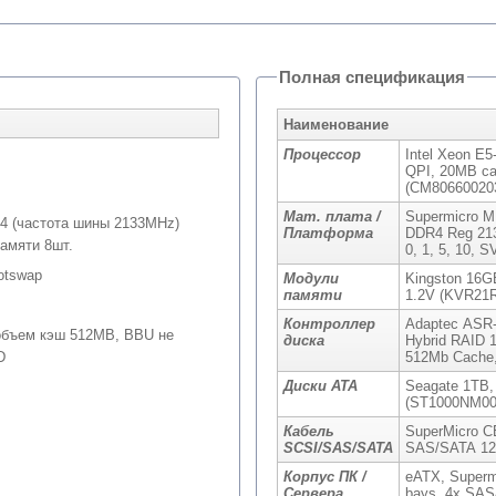
Полная спецификация
Наименование
Процессор
Intel Xeon E5
QPI, 20MB ca
(CM80660020
Мат. плата /
Supermicro M
4 (частота шины 2133MHz)
Платформа
DDR4 Reg 213
памяти 8шт.
0, 1, 5, 10,
otswap
Модули
Kingston 16G
памяти
1.2V (KVR21R
Контроллер
Adaptec ASR-
 объем кэш 512MB, BBU не
диска
Hybrid RAID 1
D
512Mb Cache,
Диски ATA
Seagate 1TB,
(ST1000NM00
Кабель
SuperMicro C
SCSI/SAS/SATA
SAS/SATA 12G
Корпус ПК /
eATX, Superm
Сервера
bays, 4x SAS