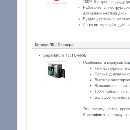
100% быстрее предыдущег
Работайте с неструктур
дюймовый жесткий диск.
Будьте уверены в безотка
Легко интегрируйте диск 
Корпус ПК / Сервера:
SuperMicro 733TQ-665B
Особенности корпусов
Sup
Температурно-опти
Полный диапазон ко
Высокая адаптируе
Выдающееся соотн
100% избыточность
Большое количеств
Эти преимущества прое
Supermicro »
используют р