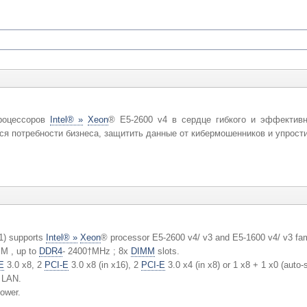
роцессоров
Intel® »
Xeon
® E5-2600 v4 в сердце гибкого и эффектив
я потребности бизнеса, защитить данные от кибермошенников и упрости
) supports
Intel® »
Xeon
® processor E5-2600 v4/ v3 and E5-1600 v4/ v3 fam
 , up to
DDR4
- 2400†MHz ; 8x
DIMM
slots.
E
3.0 x8, 2
PCI-E
3.0 x8 (in x16), 2
PCI-E
3.0 x4 (in x8) or 1 x8 + 1 x0 (auto-
 LAN.
ower.