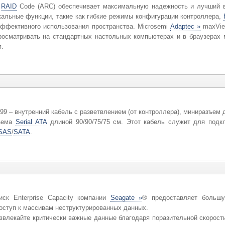
RAID
Code (ARC) обеспечивает максимальную надежность и лучший в
икальные функции, такие как гибкие режимы конфигурации контроллера,
ффективного использования пространства. Microsemi
Adaptec »
maxView
осматривать на стандартных настольных компьютерах и в браузерах 
я.
9 – внутренний кабель с разветвлением (от контроллера), миниразъем д
зъема
Serial ATA
длиной 90/90/75/75 см. Этот кабель служит для под
SAS
/
SATA
.
иск Enterprise Capacity компании
Seagate »
® предоставляет большу
оступ к массивам неструктурированных данных.
звлекайте критически важные данные благодаря поразительной скорост