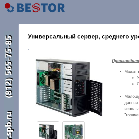
Универсальный сервер, среднего уро
Производит
Может и
У
С
Малошу
данных
исполь
"горяче