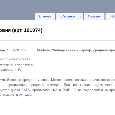
Главная
Решения
Магазин
FA
вня (арт. 191074)
ель:
SuperMicro
Модель:
Универсальный сервер, среднего ур
спользоваться как:
ниверсальный сервер
ервер для 1С
мный сервер среднего уровня. Может использоваться в качестве серв
 в организации среднего размера. Для повышения надежности и
зуется диски
SATA
, организованные в
RAID 10
, на выделенном контр
й замены" (
HotSwap
).