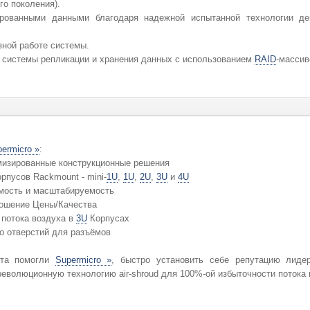
о поколения).
ированными данными благодаря надежной испытанной технологии дев
зной работе системы.
в системы репликации и хранения данных с использованием
RAID
-массив
ermicro »
:
мизированные конструкционные решения
рпусов Rackmount - mini-
1U
,
1U
,
2U
,
3U
и
4U
мость и масштабируемость
ошение Цены/Качества
 потока воздуха в
3U
Корпусах
о отверстий для разъёмов
кта помогли
Supermicro »
, быстро установить себе репутацию лиде
еволюционную технологию air-shroud для 100%-ой избыточности потока 