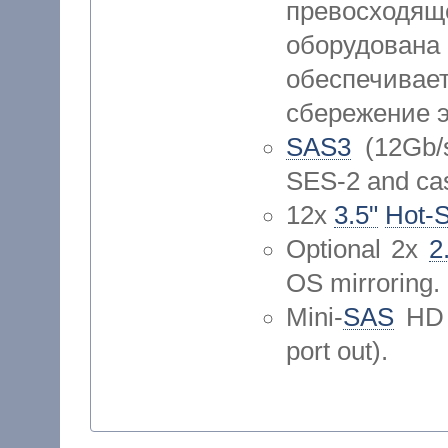
превосходя
оборудована
обеспечива
сбережение э
SAS3
(12Gb/
SES-2 and cas
12x
3.5"
Hot-
Optional 2x
2
OS mirroring.
Mini-
SAS
HD 1
port out).