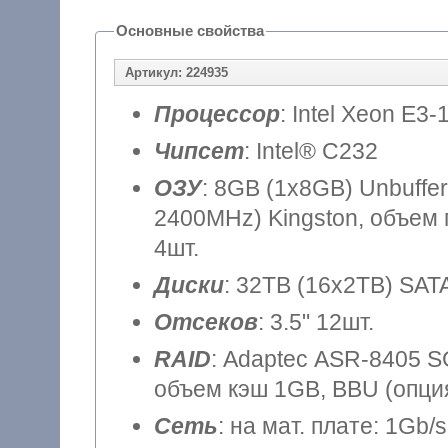
Основные свойства
Артикул: 224935
Процессор
: Intel Xeon E3-
Чипсет
: Intel® C232
ОЗУ
: 8GB (1x8GB) Unbuff
2400MHz) Kingston, объем 
4шт.
Диски
: 32TB (16x2TB) SATA
Отсеков
: 3.5" 12шт.
RAID
: Adaptec ASR-8405 SGL
объем кэш 1GB, BBU (опция
Сеть
: на мат. плате: 1Gb/s