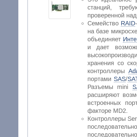
станций, треб
проверенной на
Семейство
RAID
на базе микросх
объединяет
Инт
и дает возмож
высокопроизво
хранения со ск
контроллеры
Ad
портами
SAS
/
SA
Разъемы mini
S
расширяют возм
встроенных по
факторе MD2.
Контроллеры Seri
последовате
последовательн