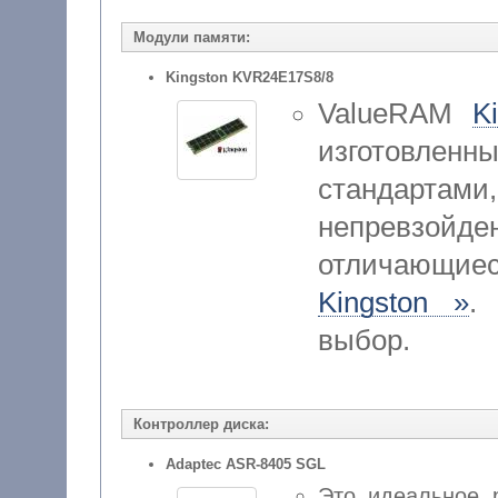
Модули памяти:
Kingston KVR24E17S8/8
ValueRAM
K
изготовленн
стандар
непревзойд
отличающие
Kingston »
.
выбор.
Контроллер диска:
Adaptec ASR-8405 SGL
Это идеальное 