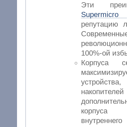
Эти преи
Supermicro
репутацию л
Современные
революцион
100%-ой избы
Корпуса 
максимизи
устройства
накопител
дополнител
корпуса о
внутреннег