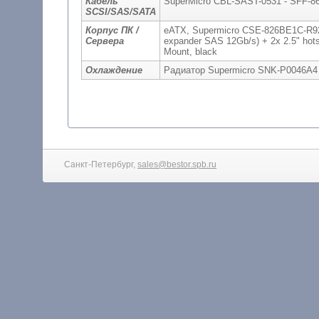
Кабель
SuperMicro CBL-SAST-0531 - SFF-864
SCSI/SAS/SATA
Корпус ПК /
eATX, Supermicro CSE-826BE1C-R92
Сервера
expander SAS 12Gb/s) + 2x 2.5" hot
Mount, black
Охлаждение
Радиатор Supermicro SNK-P0046A4
Санкт-Петербург,
sales@bestor.spb.ru