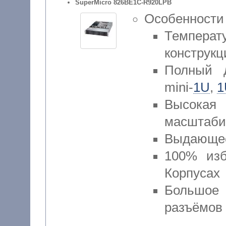
SuperMicro 826BE1C-R920LPB
Особенности
Температ
конструк
Полный д
mini-
1U
,
1
Высок
масштаби
Выдающее
100% изб
Корпусах
Большое
разъёмов