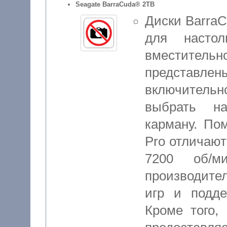
Seagate BarraCuda® 2TB
Диски Barra
для насто
вместител
представлены
включительно
выбрать на
карману. По
Pro отличаю
7200 об/м
производите
игр и подде
Кроме того,