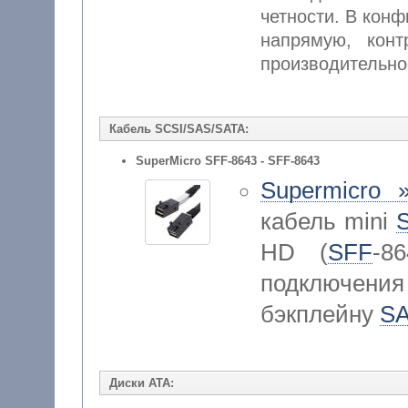
четности. В кон
напрямую, конт
производительно
Кабель SCSI/SAS/SATA:
SuperMicro SFF-8643 - SFF-8643
Supermicro 
кабель mini
HD (
SFF
-8
подключен
бэкплейну
S
Диски ATA: