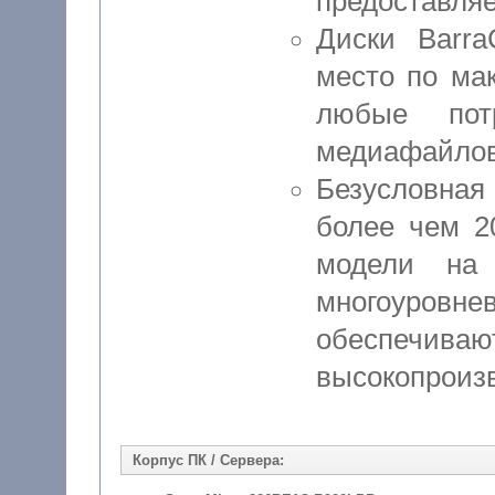
предоставляе
Диски Barra
место по ма
любые пот
медиафайлов 
Безусловная
более чем 2
модели на
многоуровн
обеспечив
высокопроиз
Корпус ПК / Сервера: