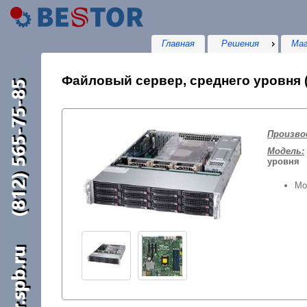
Главная
Решения
Маг
Файловый сервер, среднего уровня (
Произво
Модель:
уровня
Мо