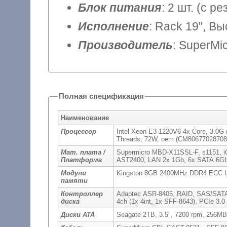
Блок питания
: 2 шт. (с 
Исполнение
: Rack 19", В
Производитель
: SuperMi
Полная спецификация
Наименование
Процессор
Intel Xeon E3-1220V6 4x Core, 3.0G
Threads, 72W, oem (CM80677028708
Мат. плата /
Supermicro MBD-X11SSL-F, s1151, i
Платформа
AST2400, LAN 2x 1Gb, 6x SATA 6Gb/
Модули
Kingston 8GB 2400MHz DDR4 ECC U
памяти
Контроллер
Adaptec ASR-8405, RAID, SAS/SATA 12
диска
4ch (1x 4int, 1x SFF-8643), PCIe 3.
Диски ATA
Seagate 2TB, 3.5", 7200 rpm, 256M