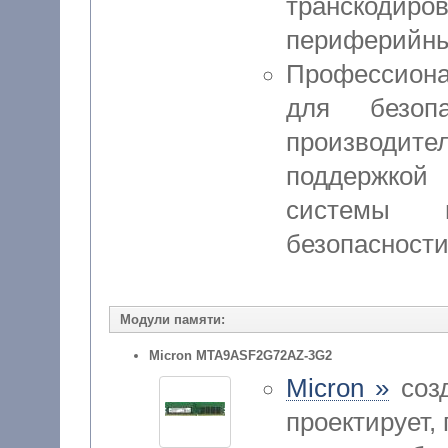
транскод
периферийны
Профессион
для безоп
производит
поддержкой
системы 
безопасности
Модули памяти:
Micron MTA9ASF2G72AZ-3G2
Micron »
созд
проектирует,