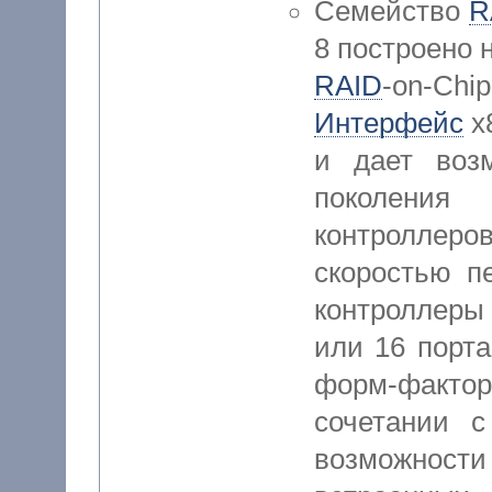
Семейство
R
8 построено 
RAID
-on-C
Интерфейс
x
и дает воз
поколения 
контролле
скоростью п
контроллер
или 16 порт
форм-факто
сочетании 
возможности 