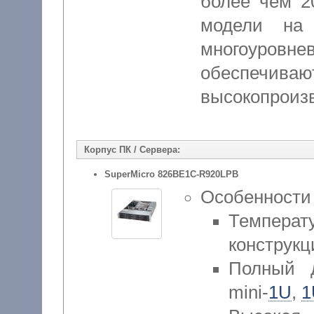
более чем 2
модели на
многоуровн
обеспечив
высокопроиз
Корпус ПК / Сервера:
SuperMicro 826BE1C-R920LPB
Особенности
Температ
конструк
Полный д
mini-
1U
,
1