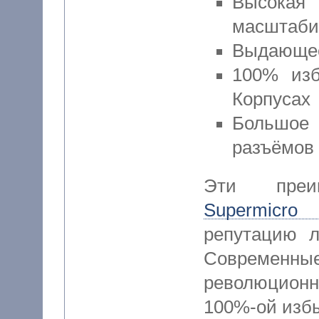
Высок
масштаби
Выдающее
100% изб
Корпусах
Большое
разъёмов
Эти преи
Supermicro
репутацию л
Современные
революцион
100%-ой избы