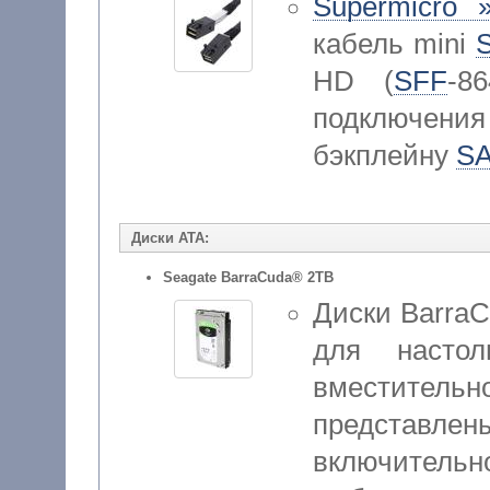
Supermicro 
кабель mini
HD (
SFF
-8
подключен
бэкплейну
S
Диски ATA:
Seagate BarraCuda® 2TB
Диски Barra
для насто
вместител
представлены
включительно