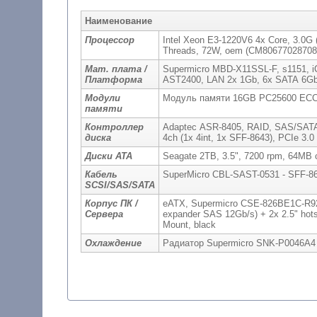
Наименование
Процессор
Intel Xeon E3-1220V6 4x Core, 3.0G
Threads, 72W, oem (CM80677028708
Мат. плата /
Supermicro MBD-X11SSL-F, s1151, i
Платформа
AST2400, LAN 2x 1Gb, 6x SATA 6Gb/
Модули
Модуль памяти 16GB PC25600 E
памяти
Контроллер
Adaptec ASR-8405, RAID, SAS/SATA 12
диска
4ch (1x 4int, 1x SFF-8643), PCIe 3.
Диски ATA
Seagate 2TB, 3.5", 7200 rpm, 64MB
Кабель
SuperMicro CBL-SAST-0531 - SFF-864
SCSI/SAS/SATA
Корпус ПК /
eATX, Supermicro CSE-826BE1C-R92
Сервера
expander SAS 12Gb/s) + 2x 2.5" hot
Mount, black
Охлаждение
Радиатор Supermicro SNK-P0046A4