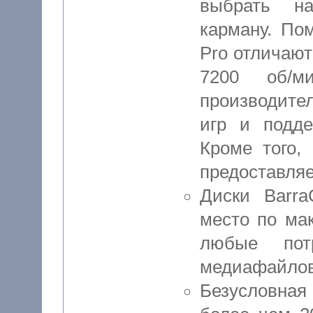
выбрать на
карману. По
Pro отличаю
7200 об/м
производите
игр и подде
Кроме того,
предоставляе
Диски Barra
место по ма
любые пот
медиафайлов 
Безусловная