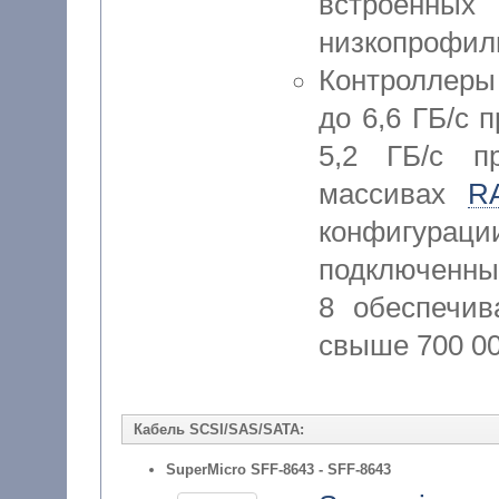
встроен
низкопрофил
Контроллеры
до 6,6 ГБ/с 
5,2 ГБ/с п
массивах
R
конфигу
подключенны
8 обеспечив
свыше 700 0
Кабель SCSI/SAS/SATA:
SuperMicro SFF-8643 - SFF-8643