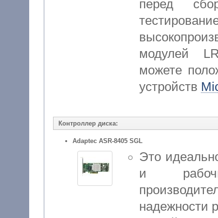
перед сбо
тестиров
высокопроиз
модулей L
можете поло
устройств
Mi
Контроллер диска:
Adaptec ASR-8405 SGL
Это идеальн
и рабоч
производите
надежности 