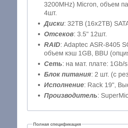
3200MHz) Micron, объем па
4шт.
Диски
: 32TB (16x2TB) SATA
Отсеков
: 3.5" 12шт.
RAID
: Adaptec ASR-8405 SGL
объем кэш 1GB, BBU (опция
Сеть
: на мат. плате: 1Gb/s
Блок питания
: 2 шт. (с 
Исполнение
: Rack 19", В
Производитель
: SuperMi
Полная спецификация