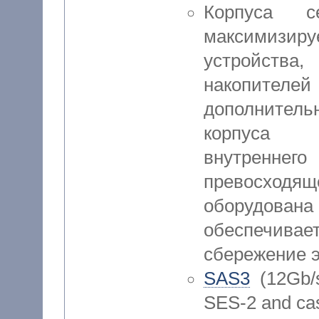
Корпуса 
максимизи
устройства
накопител
дополнител
корпуса о
внутреннег
превосходя
оборудована
обеспечива
сбережение э
SAS3
(12Gb/
SES-2 and cas