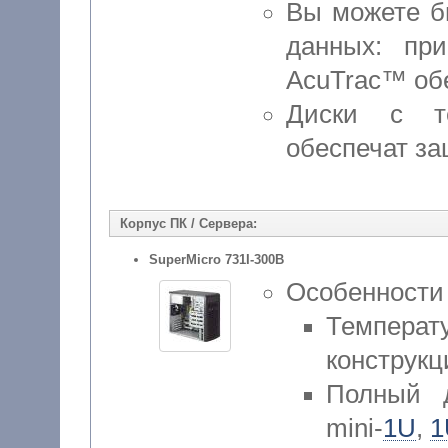
Вы можете б
данных: пр
AcuTrac™ обе
Диски с т
обеспечат за
Корпус ПК / Сервера:
SuperMicro 731I-300B
Особенности
Температ
конструк
Полный д
mini-
1U
,
1