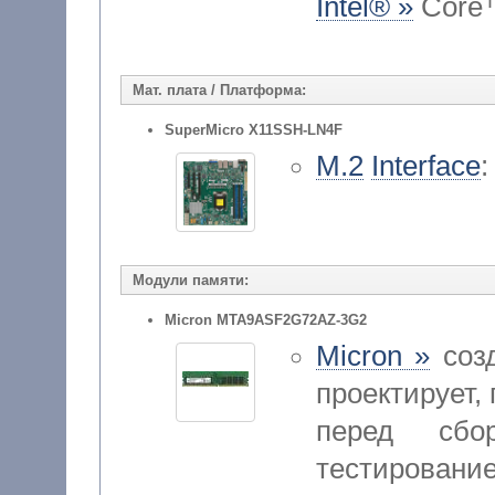
Intel® »
Core™
Мат. плата / Платформа:
SuperMicro X11SSH-LN4F
M.2
Interface
Модули памяти:
Micron MTA9ASF2G72AZ-3G2
Micron »
созд
проектирует,
перед сбо
тестиров