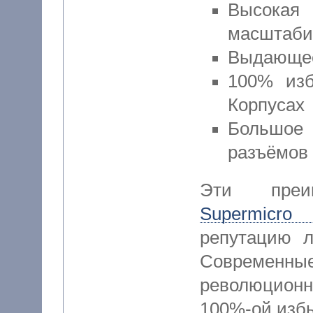
Высок
масштаби
Выдающее
100% изб
Корпусах
Большое
разъёмов
Эти преи
Supermicro
репутацию л
Современные
революцион
100%-ой избы