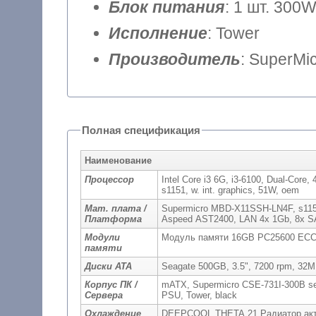
Блок питания
: 1 шт. 300
Исполнение
: Tower
Производитель
: SuperMi
Полная спецификация
Наименование
Процессор
Intel Core i3 6G, i3-6100, Dual-Cor
s1151, w. int. graphics, 51W, oem
Мат. плата /
Supermicro MBD-X11SSH-LN4F, s1151
Платформа
Aspeed AST2400, LAN 4x 1Gb, 8x SA
Модули
Модуль памяти 16GB PC25600 E
памяти
Диски ATA
Seagate 500GB, 3.5", 7200 rpm, 32
Корпус ПК /
mATX, Supermicro CSE-731I-300B ser
Сервера
PSU, Tower, black
Охлаждение
DEEPCOOL THETA 21 Радиатор актив