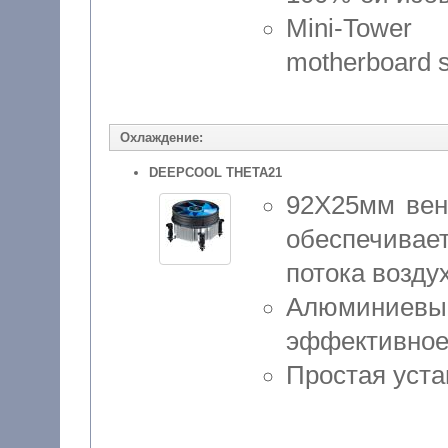
Mini-Tower
motherboard si
Охлаждение:
DEEPCOOL THETA21
92X25мм ве
обеспечивае
потока возду
Алюминиев
эффективное
Простая уста