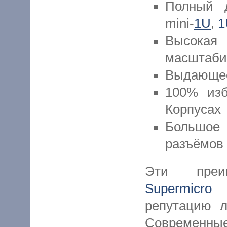
Полный д
mini-
1U
,
1
Высок
масштаби
Выдающее
100% изб
Корпусах
Большое
разъёмов
Эти преи
Supermicro
репутацию л
Современные