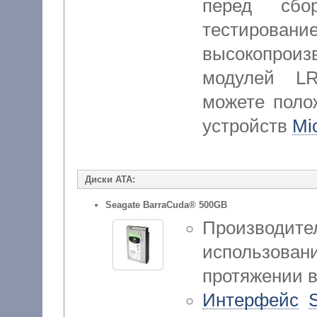
перед сбо
тестиров
высокопроиз
модулей L
можете поло
устройств
Mi
Диски ATA:
Seagate BarraCuda® 500GB
Производител
использо
протяжении в
Интерфейс