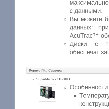
максимально
с данными.
Вы можете б
данных: пр
AcuTrac™ обе
Диски с т
обеспечат за
Корпус ПК / Сервера:
SuperMicro 733T-500B
Особенности
Температ
конструк