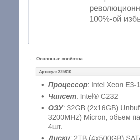
революцион
100%-ой избы
Основные свойства
Артикул: 225810
Процессор
: Intel Xeon E3-
Чипсет
: Intel® C232
ОЗУ
: 32GB (2x16GB) Unbu
3200MHz) Micron, объем па
4шт.
Диски
: 2TB (4x500GB) SAT