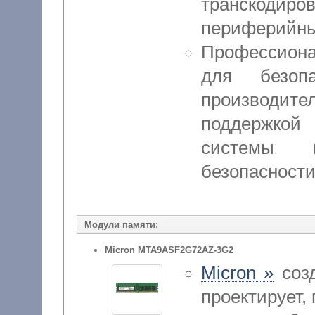
транскод
периферийны
Профессион
для безоп
производит
поддержкой
системы 
безопасности
Модули памяти:
Micron MTA9ASF2G72AZ-3G2
Micron »
созд
проектирует,