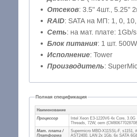
Отсеков
: 3.5" 4шт., 5.25" 
RAID
: SATA на МП: 1, 0, 1
Сеть
: на мат. плате: 1Gb/s
Блок питания
: 1 шт. 500
Исполнение
: Tower
Производитель
: SuperMi
Полная спецификация
Наименование
Процессор
Intel Xeon E3-1220V6 4x Core, 3.0G
Threads, 72W, oem (CM80677028708
Мат. плата /
Supermicro MBD-X11SSL-F, s1151, i
Платформа
AST2400, LAN 2x 1Gb, 6x SATA 6Gb/