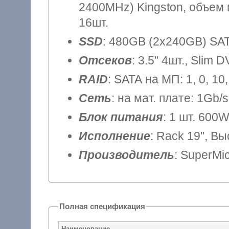
2400MHz) Kingston, объем 
16шт.
SSD
: 480GB (2x240GB) SATA
Отсеков
: 3.5" 4шт., Slim 
RAID
: SATA на МП: 1, 0, 1
Сеть
: на мат. плате: 1Gb/s
Блок питания
: 1 шт. 600
Исполнение
: Rack 19", В
Производитель
: SuperMi
Полная спецификация
Наименование