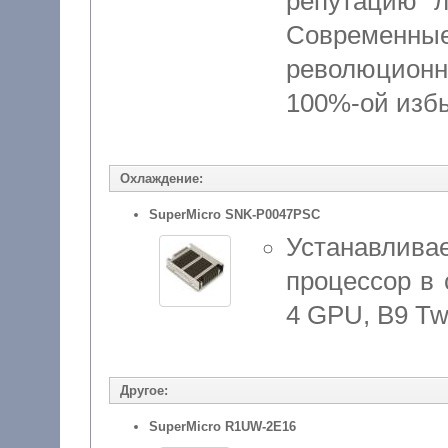
репутацию л
Современные
революцион
100%-ой избы
Охлаждение:
SuperMicro SNK-P0047PSC
Устанавлив
процессор в
4 GPU, B9 Tw
Другое:
SuperMicro R1UW-2E16