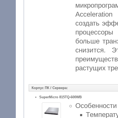
микропрог
Acceleratio
создать эффе
процессоры 
больше тран
снизится. Э
преимущест
растущих тре
Корпус ПК / Сервера:
SuperMicro 815TQ-600WB
Особенности
Температ