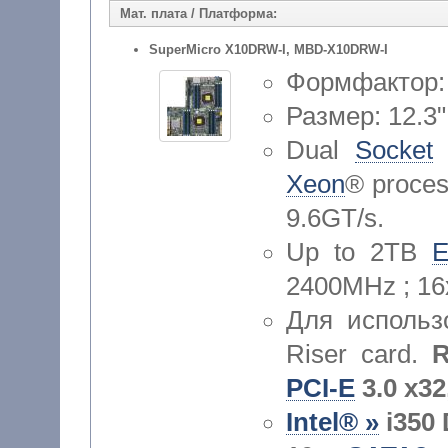
Мат. плата / Платформа:
SuperMicro X10DRW-I, MBD-X10DRW-I
Формфактор: 
Размер: 12.3"
Dual
Socket
Xeon
® proces
9.6GT/s.
Up to 2TB
2400MHz ; 1
Для исполь
Riser card.
Ri
PCI-E
3.0 x32
Intel® »
i350 