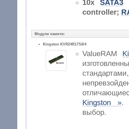
10x
SATA3
(
controller;
R
Модули памяти:
Kingston KVR24R17S8/4
ValueRAM
K
изготовленн
стандар
непревзойд
отличающие
Kingston »
.
выбор.