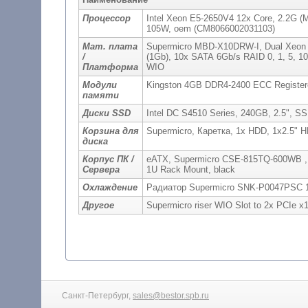
Процессор
Intel Xeon E5-2650V4 12x Core, 2.2G (
105W, oem (CM8066002031103)
Мат. плата
Supermicro MBD-X10DRW-I, Dual Xeon 
/
(1Gb), 10x SATA 6Gb/s RAID 0, 1, 5, 
Платформа
WIO
Модули
Kingston 4GB DDR4-2400 ECC Register
памяти
Диски SSD
Intel DC S4510 Series, 240GB, 2.5",
Корзина для
Supermicro, Каретка, 1x HDD, 1x2.5" H
диска
Корпус ПК /
eATX, Supermicro CSE-815TQ-600WB , 
Сервера
1U Rack Mount, black
Охлаждение
Радиатор Supermicro SNK-P0047PSC 
Другое
Санкт-Петербург,
sales@bestor.spb.ru