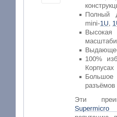
конструк
Полный д
mini-
1U
,
1
Высок
масштаби
Выдающее
100% изб
Корпусах
Большое
разъёмов
Эти преи
Supermicro