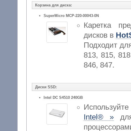
Корзина для диска:
SuperMicro MCP-220-00043-0N
Каретка пр
дисков в
Hot
Подходит дл
813, 815, 818
846, 847.
Диски SSD:
Intel DC S4510 240GB
Используйт
Intel® »
для
процессора