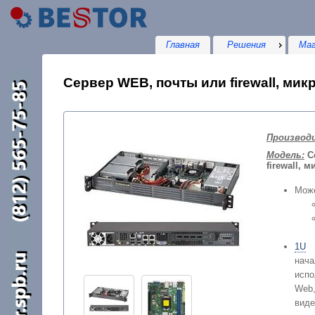
Главная
Решения
Маг
Сервер WEB, почты или firewall, микр
Производ
Модель:
С
firewall, м
Може
1U
на
исп
Web,
виде