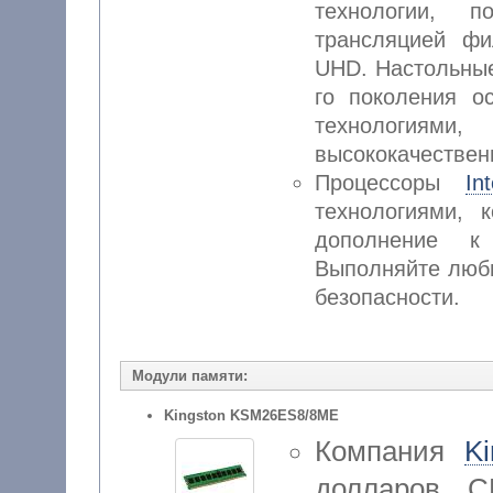
технологии, п
трансляцией ф
UHD. Настольны
го поколения 
технологиями
высококачественн
Процессоры
In
технологиями, 
дополнение к
Выполняйте любы
безопасности.
Модули памяти:
Kingston KSM26ES8/8ME
Компания
K
долларов С