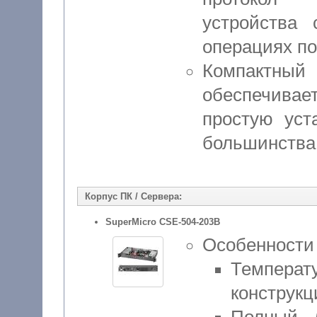
устройства
операциях по
Компактн
обеспечива
простую ус
большинства 
Корпус ПК / Сервера:
SuperMicro CSE-504-203B
Особенности
Температ
конструк
Полный д