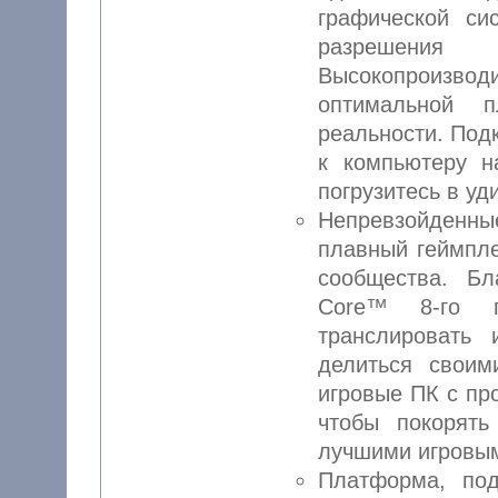
графической си
разрешени
Высокопроизводи
оптимальной 
реальности. Под
к компьютеру 
погрузитесь в у
Непревзойденны
плавный геймпле
сообщества. Б
Core™ 8-го п
транслировать 
делиться своим
игровые ПК с п
чтобы покорят
лучшими игровы
Платформа, по