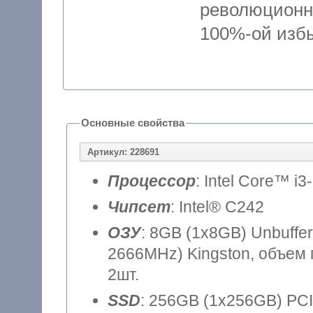
революцион
100%-ой избы
Основные свойства
Артикул: 228691
Процессор
: Intel Core™ i3
Чипсет
: Intel® C242
ОЗУ
: 8GB (1x8GB) Unbuff
2666MHz) Kingston, объем 
2шт.
SSD
: 256GB (1x256GB) PCI