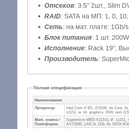
Отсеков
: 3.5" 2шт., Slim 
RAID
: SATA на МП: 1, 0, 1
Сеть
: на мат. плате: 1Gb/s
Блок питания
: 1 шт. 200
Исполнение
: Rack 19", В
Производитель
: SuperMi
Полная спецификация
Наименование
Процессор
Intel Core i3 9G, i3-9100, 4x Core,
s1151, w. int. graphics, 65W, oem 
Мат. плата /
Supermicro MBD-X11SCL-iF, s1151, 
Платформа
AST2500, LAN 2x 1Gb, 6x SATA 6Gb/