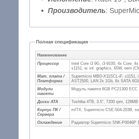
Производитель
: SuperMi
Полная спецификация
Наименование
Процессор
Intel Core i3 9G, i3-9100, 4x Core,
s1151, w. int. graphics, 65W, oem 
Мат. плата /
Supermicro MBD-X11SCL-iF, s1151, 
Платформа
AST2500, LAN 2x 1Gb, 6x SATA 6Gb/
Модули
Модуль памяти 8GB PC21300 EC
памяти
Диски ATA
Toshiba 4TB, 3.5", 7200 rpm, 128
Корпус ПК /
mITX, Supermicro CSE-504-203B, ser
Сервера
Охлаждение
Радиатор Supermicro SNK-P0046P