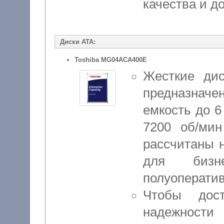
качества и д
Диски ATA:
Toshiba MG04ACA400E
Жесткие ди
предназнач
емкость до 6
7200 об/ми
рассчитаны 
для бизн
полуоперати
Чтобы дос
надежности