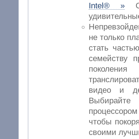
Intel® »
Co
удивительны
Непревзойде
не только пл
стать частью
семейству 
поколени
транслироват
видео и де
Выбирайте
процессоро
чтобы покор
своими лучш