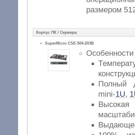
размером 512
Корпус ПК / Сервера:
SuperMicro CSE-504-203B
Особенности
Температ
конструк
Полный д
mini-
1U
,
1
Высок
масштаби
Выдающее
100% из