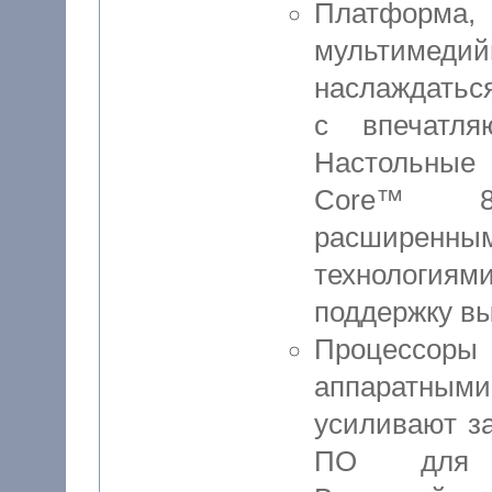
Платформа
мультимеди
наслаждатьс
с впечатл
Настольные 
Core™ 8-
расшире
технологи
поддержку вы
Процессо
аппаратны
усиливают з
ПО для о