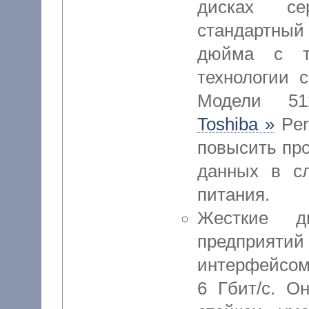
дисках се
стандартны
дюйма с т
технологии 
Модели 51
Toshiba »
Per
повысить про
данных в сл
питания.
Жесткие д
предпри
интерфейсо
6 Гбит/с. О