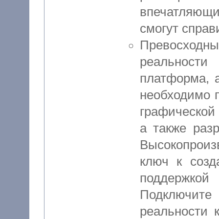
впечатляющи
смогут справ
Превосходн
реальност
платформа, а
необходимо п
графической 
а также разр
Высокопрои
ключ к соз
поддержко
Подключи
реальности 