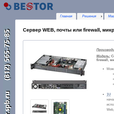
Главная
Решения
Маг
Сервер WEB, почты или firewall, микр
Производ
Модель:
С
firewall, м
Може
1U
на
исп
Web,