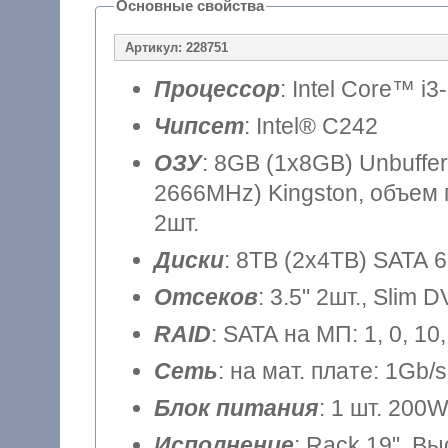
Основные свойства
Артикул: 228751
Процессор
: Intel Core™ i3
Чипсет
: Intel® C242
ОЗУ
: 8GB (1x8GB) Unbuff
2666MHz) Kingston, объем 
2шт.
Диски
: 8TB (2x4TB) SATA 6
Отсеков
: 3.5" 2шт., Slim 
RAID
: SATA на МП: 1, 0, 1
Сеть
: на мат. плате: 1Gb/s
Блок питания
: 1 шт. 200
Исполнение
: Rack 19", В