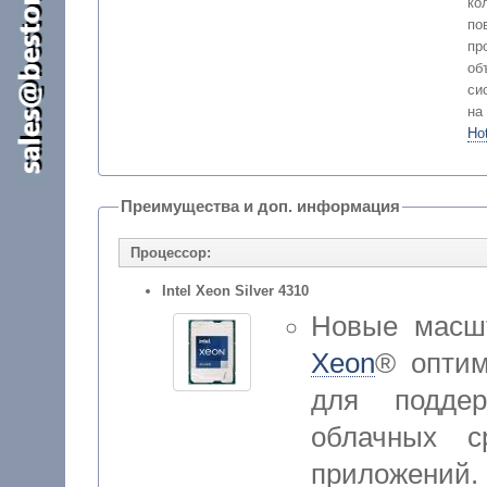
ко
п
пр
об
си
н
Ho
Преимущества и доп. информация
Процессор:
Intel Xeon Silver 4310
Новые масш
Xeon
® оптим
для поддер
облачных с
приложений.