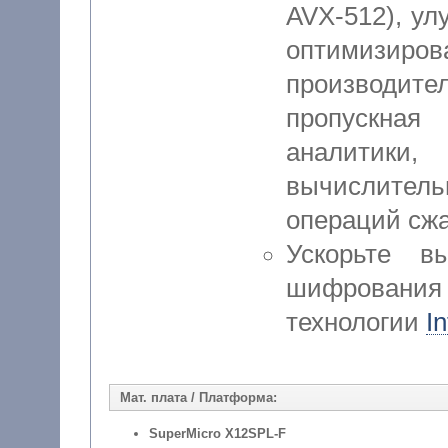
AVX-512), ул
оптимизиро
производите
пропускная
аналитики
вычислитель
операций сжа
Ускорьте в
шифрования
технологии
In
Мат. плата / Платформа:
SuperMicro X12SPL-F