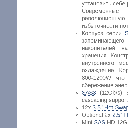
установить себе
Современны
революционную
избыточности пот
Корпуса серии
S
запоминающего 
накопителей н
хранения. Конст
внутреннего ме
охлаждение. Ко
800-1200W что
сбережение энер
SAS3
(12Gb/s) 
cascading support
12x
3.5"
Hot-Swa
Optional 2x
2.5"
H
Mini-
SAS
HD 12Gbp