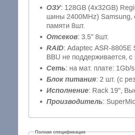
ОЗУ
: 128GB (4x32GB) Reg
шины 2400MHz) Samsung, о
памяти 8шт.
Отсеков
: 3.5" 8шт.
RAID
: Adaptec ASR-8805E S
BBU не поддерживается, с
Сеть
: на мат. плате: 1Gb/s
Блок питания
: 2 шт. (с 
Исполнение
: Rack 19", В
Производитель
: SuperMi
Полная спецификация