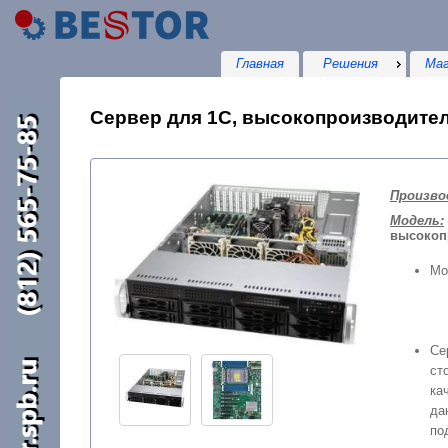
Главная
Решения
Маг
Сервер для 1С, высокопроизводитель
Произво
Модель:
высокоп
Мо
Се
ст
ка
д
п