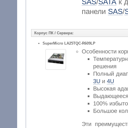
SAS
/
SATA
к 
панели
SAS
/
Корпус ПК / Сервера:
SuperMicro LA25TQC-R609LP
Особенности ко
Температур
решения
Полный диап
3U
и
4U
Высокая ада
Выдающееся
100% избыто
Большое кол
Эти преимущест