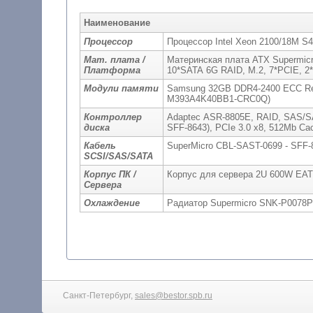
Наименование
Процессор
Процессор Intel Xeon 2100/18M 
Мат. плата /
Материнская плата ATX Supermic
Платформа
10*SATA 6G RAID, M.2, 7*PCIE, 2
Модули памяти
Samsung 32GB DDR4-2400 ECC Re
M393A4K40BB1-CRC0Q)
Контроллер
Adaptec ASR-8805E, RAID, SAS/SATA
диска
SFF-8643), PCIe 3.0 x8, 512Mb Ca
Кабель
SuperMicro CBL-SAST-0699 - SFF-8
SCSI/SAS/SATA
Корпус ПК /
Корпус для сервера 2U 600W E
Сервера
Охлаждение
Радиатор Supermicro SNK-P0078
Санкт-Петербург,
sales@bestor.spb.ru