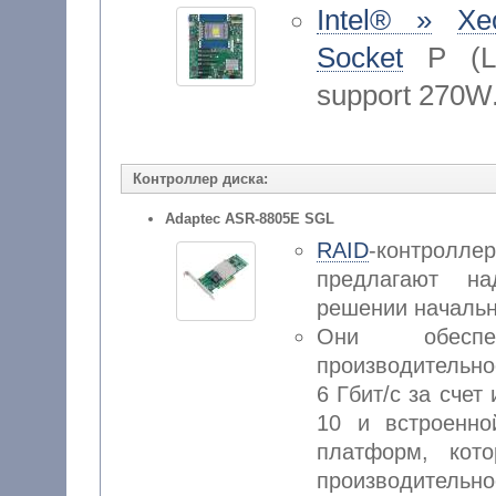
Intel® »
Xe
Socket
P (LG
support 270W
Контроллер диска:
Adaptec ASR-8805E SGL
RAID
-контроллер
предлагают на
решении начальн
Они обеспе
производительно
6 Гбит/с за сче
10 и встроенн
платформ, кот
производительн