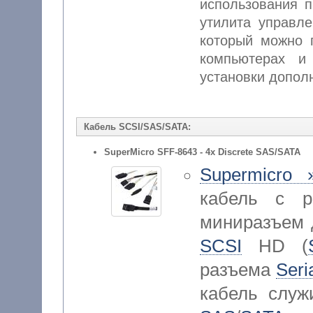
использования п
утилита управле
который можно 
компьютерах и
установки допол
Кабель SCSI/SAS/SATA:
SuperMicro SFF-8643 - 4x Discrete SAS/SATA
Supermicro 
кабель с ра
миниразъем д
SCSI
HD (
разъема
Seri
кабель служ