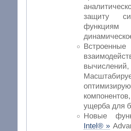
аналитичес
защиту си
функциям
динамическое
Встроенны
взаимодей
вычислений
Масштабиру
оптимизи
компоненто
ущерба для б
Новые функ
Intel® »
Advan