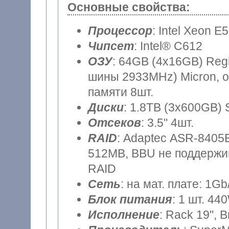
Основные свойства:
Процессор
: Intel Xeon E
Чипсет
: Intel® C612
ОЗУ
: 64GB (4x16GB) Reg
шины 2933MHz) Micron, о
памяти 8шт.
Диски
: 1.8TB (3x600GB) 
Отсеков
: 3.5" 4шт.
RAID
: Adaptec ASR-8405E
512MB, BBU не поддержив
RAID
Сеть
: на мат. плате: 1Gb
Блок питания
: 1 шт. 44
Исполнение
: Rack 19", 