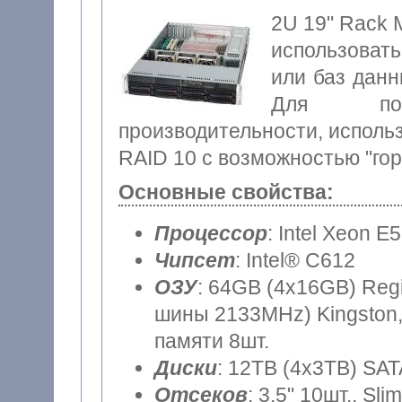
2U 19" Rack 
использоват
или баз данн
Для по
производительности, исполь
RAID 10 с возможностью "гор
Основные свойства:
Процессор
: Intel Xeon E
Чипсет
: Intel® C612
ОЗУ
: 64GB (4x16GB) Reg
шины 2133MHz) Kingston,
памяти 8шт.
Диски
: 12TB (4x3TB) SAT
Отсеков
: 3.5" 10шт., S