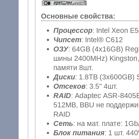
Основные свойства:
Процессор
: Intel Xeon E
Чипсет
: Intel® C612
ОЗУ
: 64GB (4x16GB) Reg
шины 2400MHz) Kingston,
памяти 8шт.
Диски
: 1.8TB (3x600GB) 
Отсеков
: 3.5" 4шт.
RAID
: Adaptec ASR-8405E
512MB, BBU не поддержив
RAID
Сеть
: на мат. плате: 1Gb
Блок питания
: 1 шт. 44