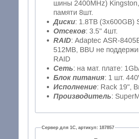
шины 2400MHz) Kingston,
памяти 8шт.
Диски
: 1.8TB (3x600GB) 
Отсеков
: 3.5" 4шт.
RAID
: Adaptec ASR-8405E
512MB, BBU не поддержив
RAID
Сеть
: на мат. плате: 1Gb
Блок питания
: 1 шт. 44
Исполнение
: Rack 19", 
Производитель
: SuperM
Сервер для 1С, артикул: 187857