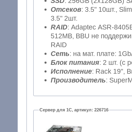
SSD
: 256GB (2x128GB) SA
Отсеков
: 3.5" 10шт., S
3.5" 2шт.
RAID
: Adaptec ASR-8405E
512MB, BBU не поддержив
RAID
Сеть
: на мат. плате: 1Gb
Блок питания
: 2 шт. (
Исполнение
: Rack 19", 
Производитель
: SuperM
Сервер для 1С, артикул: 226716