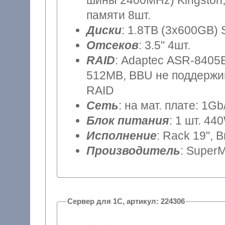
шины 2400MHz) Kingston,
памяти 8шт.
Диски
: 1.8TB (3x600GB) 
Отсеков
: 3.5" 4шт.
RAID
: Adaptec ASR-8405E
512MB, BBU не поддержив
RAID
Сеть
: на мат. плате: 1Gb
Блок питания
: 1 шт. 44
Исполнение
: Rack 19", 
Производитель
: SuperM
Сервер для 1С, артикул: 224306