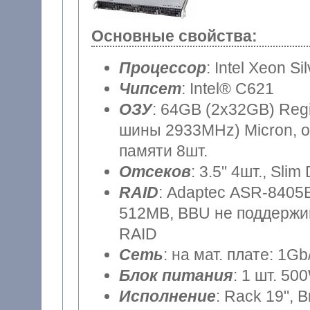
Основные свойства:
Процессор
: Intel Xeon Si
Чипсет
: Intel® C621
ОЗУ
: 64GB (2x32GB) Reg
шины 2933MHz) Micron, о
памяти 8шт.
Отсеков
: 3.5" 4шт., Sli
RAID
: Adaptec ASR-8405E
512MB, BBU не поддержив
RAID
Сеть
: на мат. плате: 1Gb
Блок питания
: 1 шт. 50
Исполнение
: Rack 19", 