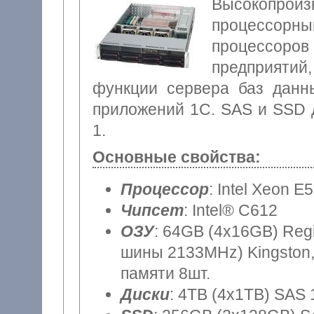
Высокопро
процессорн
процессоров 
предприятий
функции сервера баз данн
приложений 1C. SAS и SSD 
1.
Основные свойства:
Процессор
: Intel Xeon E
Чипсет
: Intel® C612
ОЗУ
: 64GB (4x16GB) Reg
шины 2133MHz) Kingston,
памяти 8шт.
Диски
: 4TB (4x1TB) SAS 