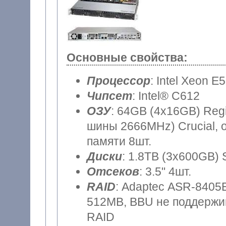
Основные свойства:
Процессор
: Intel Xeon E
Чипсет
: Intel® C612
ОЗУ
: 64GB (4x16GB) Reg
шины 2666MHz) Crucial, 
памяти 8шт.
Диски
: 1.8TB (3x600GB) 
Отсеков
: 3.5" 4шт.
RAID
: Adaptec ASR-8405E
512MB, BBU не поддержив
RAID