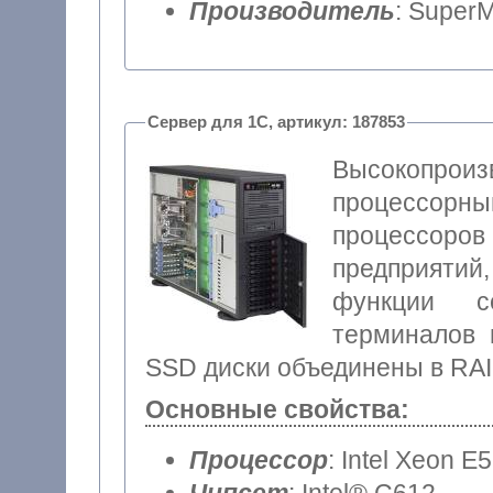
Производитель
: SuperM
Сервер для 1С, артикул: 187853
Высокопро
процессорн
процессоров 
предприятий
функции с
терминалов 
SSD диски объединены в RAI
Основные свойства:
Процессор
: Intel Xeon E