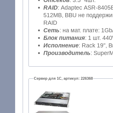
Отсеков
: 3.5" 4шт.
RAID
: Adaptec ASR-8405E
512MB, BBU не поддержив
RAID
Сеть
: на мат. плате: 1Gb
Блок питания
: 1 шт. 44
Исполнение
: Rack 19", 
Производитель
: SuperM
Сервер для 1С, артикул: 226368