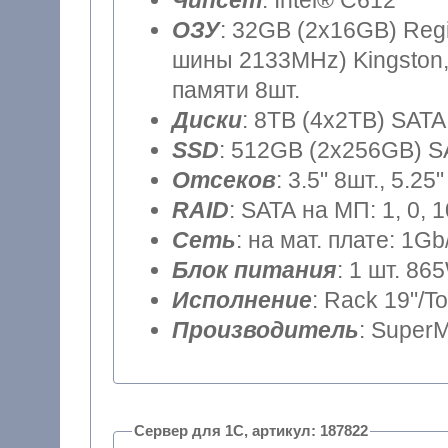
Чипсет
: Intel® C612
ОЗУ
: 32GB (2x16GB) Reg
шины 2133MHz) Kingston,
памяти 8шт.
Диски
: 8TB (4x2TB) SATA
SSD
: 512GB (2x256GB) SA
Отсеков
: 3.5" 8шт., 5.25"
RAID
: SATA на МП: 1, 0, 
Сеть
: на мат. плате: 1Gb
Блок питания
: 1 шт. 86
Исполнение
: Rack 19"/T
Производитель
: SuperM
Сервер для 1С, артикул: 187822