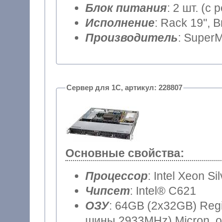
Блок питания
: 2 шт. (
Исполнение
: Rack 19", 
Производитель
: SuperM
Сервер для 1С, артикул: 228807
Основные свойства:
Процессор
: Intel Xeon Si
Чипсет
: Intel® C621
ОЗУ
: 64GB (2x32GB) Reg
шины 2933MHz) Micron, о