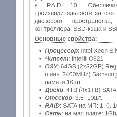
в RAID 10. Обеспечив
производительности за сче
дискового пространства
контроллера, SSD-кэша и SS
Основные свойства:
Процессор
: Intel Xeon Si
Чипсет
: Intel® C621
ОЗУ
: 64GB (2x32GB) Reg
шины 2400MHz) Samsung, 
памяти 16шт.
Диски
: 4TB (4x1TB) SATA
Отсеков
: 3.5" 10шт.
RAID
: SATA на МП: 1, 0, 
Сеть
: на мат. плате: 1Gb