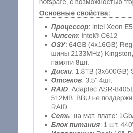
hotspare, с возможностью "г
Основные свойства:
Процессор
: Intel Xeon E
Чипсет
: Intel® C612
ОЗУ
: 64GB (4x16GB) Reg
шины 2133MHz) Kingston,
памяти 8шт.
Диски
: 1.8TB (3x600GB) 
Отсеков
: 3.5" 4шт.
RAID
: Adaptec ASR-8405E
512MB, BBU не поддержив
RAID
Сеть
: на мат. плате: 1Gb
Блок питания
: 1 шт. 44