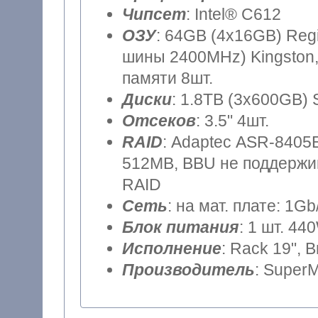
Чипсет
: Intel® C612
ОЗУ
: 64GB (4x16GB) Reg
шины 2400MHz) Kingston,
памяти 8шт.
Диски
: 1.8TB (3x600GB) 
Отсеков
: 3.5" 4шт.
RAID
: Adaptec ASR-8405E
512MB, BBU не поддержив
RAID
Сеть
: на мат. плате: 1Gb
Блок питания
: 1 шт. 44
Исполнение
: Rack 19", 
Производитель
: SuperM