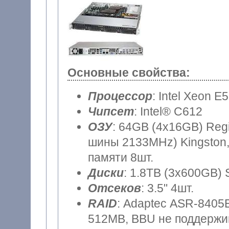
Основные свойства:
Процессор
: Intel Xeon E
Чипсет
: Intel® C612
ОЗУ
: 64GB (4x16GB) Reg
шины 2133MHz) Kingston,
памяти 8шт.
Диски
: 1.8TB (3x600GB) 
Отсеков
: 3.5" 4шт.
RAID
: Adaptec ASR-8405E
512MB, BBU не поддержив