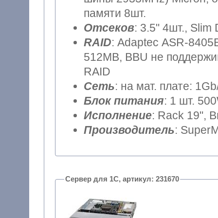
памяти 8шт.
Отсеков
: 3.5" 4шт., Sli
RAID
: Adaptec ASR-8405E
512MB, BBU не поддержив
RAID
Сеть
: на мат. плате: 1Gb
Блок питания
: 1 шт. 50
Исполнение
: Rack 19", 
Производитель
: SuperM
Сервер для 1С, артикул: 231670