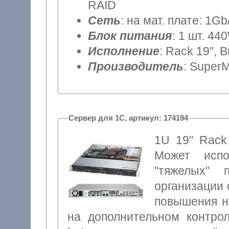
RAID
Сеть
: на мат. плате: 1Gb
Блок питания
: 1 шт. 44
Исполнение
: Rack 19", 
Производитель
: SuperM
Сервер для 1С, артикул: 174194
1U 19" Rack
Может испо
"тяжелых"
организации 
повышения н
на дополнительном контро