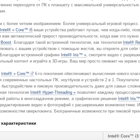
Беспрепятственно переходите от ПК к планшету с максимальн
ния.
и с более четким изображением. Более универсальный игровой процесс
Intel® »
Core™ i5
ваши устройства работают лучше, чем когда-либо, позволяя вам повысить эффективность,
обеспечивая вам автоматический прирост производи
 Boost
. Благодаря такой встроенной технологии, как технология
Intel® R
вовать с вашим устройством с помощью жестов, вы откроете для себя трехме
 Благодаря встроенной графике
Intel® Iris™ »
, смотрите видео с разреше
льный контент и играйте в 3D-игры. Ваш мир просто оживает на экране
ы
Intel® »
Core™ i7
6-го поколения обеспечивают вычисления нового клас
ных ПК, ноутбуков и устройств 2 в 1. Покупатели могут ожидать от своих новых систем
родействие и пиковую производительность даже для самых сложных задач и игр. Встроенная
ная технология
Intel® Hyper-Threading »
позволяет каждому процессорному ядру
ной работы в многозадачном режиме, а графическое решение
Intel® Iris™
редактирование видео и фотографий с расширенными возможностями. Игр
благодаря возможностям оверклокинга. Безграничные возможности при п
 характеристики
Intel® Core™ i3