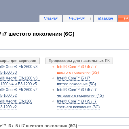
Главная
Решения
Магазин
FA
 / i7 шестого поколения (6G)
соры для серверов
Процессоры для настольных ПК
tel® Xeon® E5-2600 v3
Intel® Core™ i3 / i5 / i7
E5-1600 v3
шестого поколения (6G)
tel® Xeon® E3-1200 v3,
Intel® Core™ i5 / i7
-1200 v4 и E3-1200 v5
пятого поколения (5G)
tel® Xeon® E5-2600 v2
Intel® Core™ i3 / i5 / i7
E5-1600 v2
четвертого поколения (4G)
tel® Xeon® E3-1200
Intel® Core™ i3 / i5 / i7
E3-1200 v2
третьего поколения (3G)
e™ i3 / i5 / i7 шестого поколения (6G)