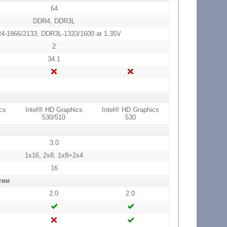
64
DDR4, DDR3L
4-1866/2133, DDR3L-1333/1600 at 1.35V
2
34.1
cs
Intel® HD Graphics
Intel® HD Graphics
530/510
530
3.0
1x16, 2x8, 1x8+2x4
16
гии
2.0
2.0