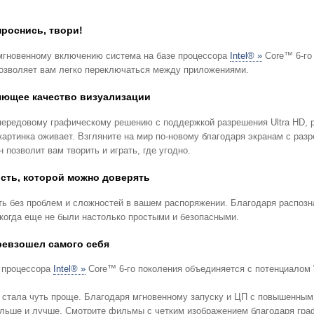
проснись, твори!
мгновенному включению система на базе процессора
Intel® »
Core™ 6-го
позволяет вам легко переключаться между приложениями.
ющее качество визуализации
передовому графическому решению с поддержкой разрешения Ultra HD, 
другой экран позволит вам творить и играть, где угодно.
сть, которой можно доверять
ть без проблем и сложностей в вашем распоряжении. Благодаря распозн
никогда еще не были настолько простыми и безопасными.
евзошел самого себя
 процессора
Intel® »
Core™ 6-го поколения объединяется с потенциалом
 стала чуть проще. Благодаря мгновенному запуску и ЦП с повышенным
работать дольше и лучше. Смотрите фильмы с четким изображением благод