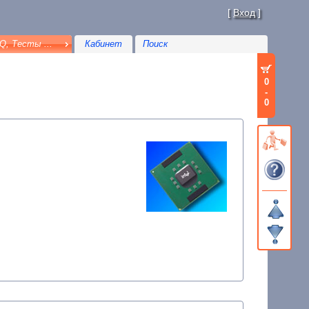
[
Вход
]
Q, Тесты ...
Кабинет
0
-
0