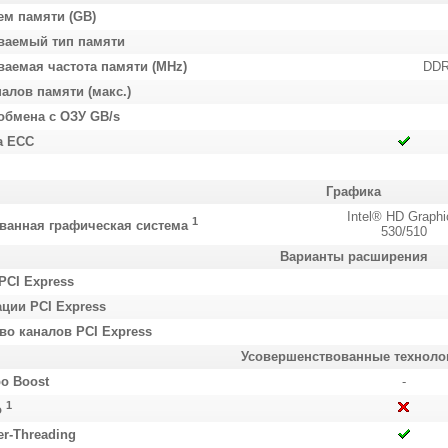
ем памяти (GB)
ваемый тип памяти
аемая частота памяти (MHz)
DDR
налов памяти (макс.)
обмена с ОЗУ GB/s
а ECC
Графика
Intel® HD Graphi
1
ванная графическая система
530/510
Варианты расширения
PCI Express
ции PCI Express
-во каналов PCI Express
Усовершенствованные техноло
bo Boost
-
1
o
er-Threading