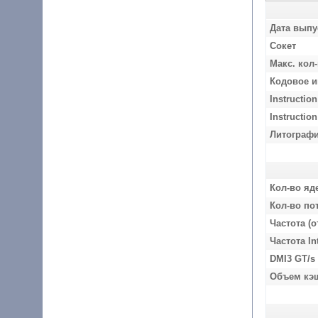
Дата выпу
Сокет
Макс. кол
Кодовое 
Instruction
Instructio
Литографи
Кол-во яд
Кол-во по
Частота (о
Частота In
DMI3 GT/s
Объем кэ