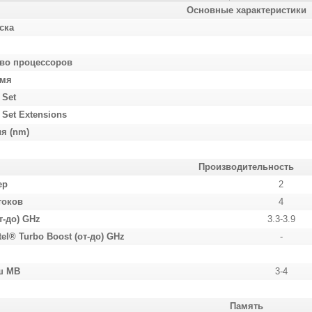
Основные характеристики
ска
-во процессоров
имя
 Set
n Set Extensions
я (nm)
Производительность
ер
2
токов
4
т-до) GHz
3.3-3.9
tel® Turbo Boost (от-до) GHz
-
ш MB
3-4
Память