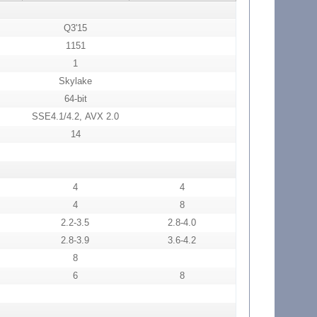
Q3'15
1151
1
Skylake
64-bit
SSE4.1/4.2, AVX 2.0
14
4
4
4
8
2.2-3.5
2.8-4.0
2.8-3.9
3.6-4.2
8
6
8