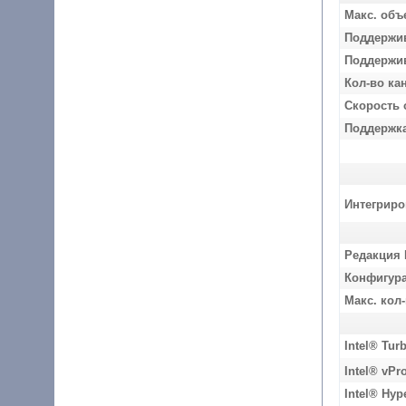
Макс. объ
Поддержи
Поддержив
Кол-во ка
Скорость 
Поддержк
Интегриро
Редакция 
Конфигура
Макс. кол
Intel® Tur
Intel® vPr
Intel® Hyp