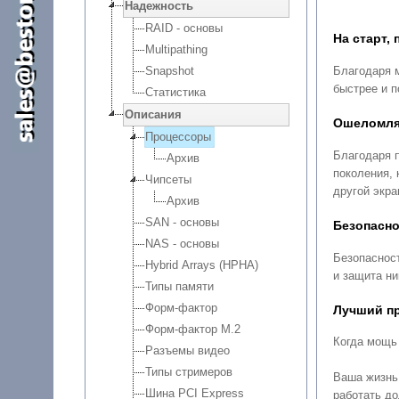
Надежность
RAID - основы
На старт, 
Multipathing
Благодаря 
Snapshot
быстрее и 
Статистика
Описания
Ошеломля
Процессоры
Благодаря 
Архив
поколения, картинка оживает. Взгляните на мир по-новому благодаря экранам с разрешением 4K. Беспроводная трансляция контента на
Чипсеты
Архив
SAN - основы
Безопасно
NAS - основы
Безопаснос
Hybrid Arrays (HPHA)
и защита 
Типы памяти
Форм-фактор
Лучший пр
Форм-фактор M.2
Когда мощь
Разъемы видео
Типы стримеров
Ваша жизнь
Шина PCI Express