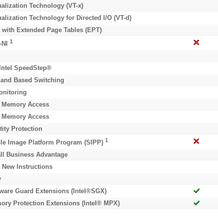
ualization Technology (VT-x)
ualization Technology for Directed I/O (VT-d)
x with Extended Page Tables (EPT)
1
-NI
Intel SpeedStep®
mand Based Switching
onitoring
t Memory Access
x Memory Access
tity Protection
1
ble Image Platform Program (SIPP)
ll Business Advantage
 New Instructions
y
tware Guard Extensions (Intel®SGX)
ory Protection Extensions (Intel® MPX)