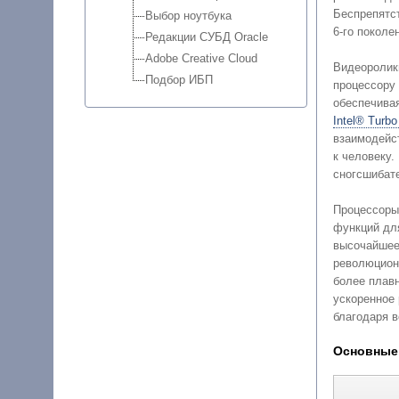
Выбор ноутбука
6-го поколе
Редакции СУБД Oracle
Adobe Creative Cloud
Видеоролик
Подбор ИБП
процессору
Intel® Turbo
взаимодейст
к человеку.
сногсшибате
Процессор
функций для современных настоль
высочайшее быст
революцион
более плав
ускоренное 
Основные