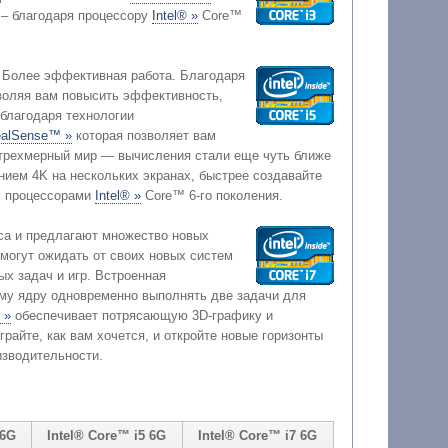
ой универсальностью – благодаря процессору
Intel® »
Core™
. Более эффективная работа. Благодаря
тельности, когда вам это нужно благодаря технологии
ealSense™ »
которая позволяет вам
рный мир — вычисления стали еще чуть ближе
нием 4K на нескольких экранах, быстрее создавайте
 с процессорами
Intel® »
Core™ 6-го поколения.
са и предлагают множество новых
 одновременно выполнять две задачи для
 »
обеспечивает потрясающую 3D-графику и
айте, как вам хочется, и откройте новые горизонты
иковой производительности.
 6G
Intel® Core™ i5 6G
Intel® Core™ i7 6G