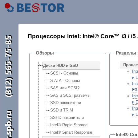
Процессоры Intel: Intel® Core™ i3 / i5
Обзоры
Разделы
Процес
Диски HDD и SSD
In
SCSI - Основы
и 
S-ATA - Основы
In
SAS или SCSI?
E3
SAS и SCSI разъемы
In
и 
SSD накопители
In
SSD и TRIM
и 
SSHD накопители
Intel® Rapid Storage
Intel® Smart Response
Intel® Cor