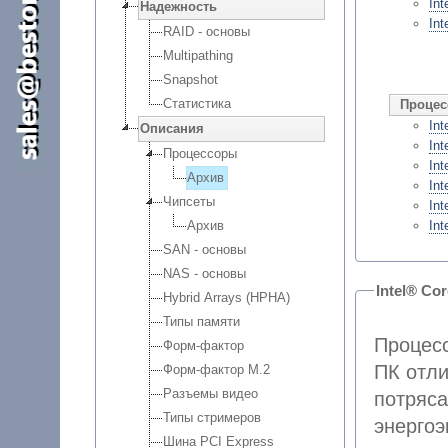
In
Надежность
Int
RAID - основы
Multipathing
Snapshot
Статистика
Процес
In
Описания
In
Процессоры
In
Архив
In
Чипсеты
Int
Архив
In
SAN - основы
NAS - основы
Intel® Co
Hybrid Arrays (HPHA)
Типы памяти
Процес
Форм-фактор
ПК отли
Форм-фактор M.2
Разъемы видео
потряс
Типы стримеров
энергоэко
Шина PCI Express