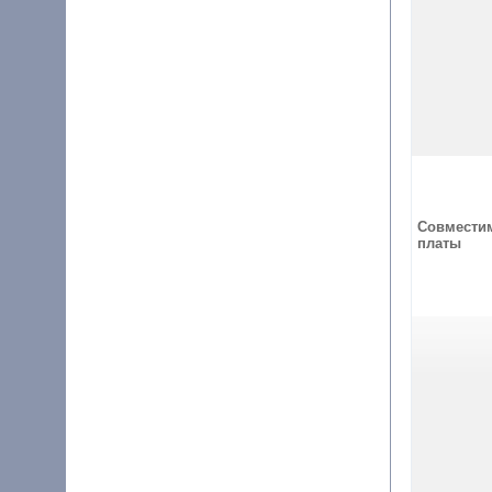
Совмести
платы