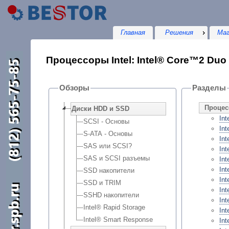
Главная
Решения
Маг
Процессоры Intel: Intel® Core™2 Duo
Обзоры
Разделы
Процес
Диски HDD и SSD
In
SCSI - Основы
In
S-ATA - Основы
In
SAS или SCSI?
In
SAS и SCSI разъемы
In
Int
SSD накопители
In
SSD и TRIM
In
SSHD накопители
In
Intel® Rapid Storage
In
Intel® Smart Response
In