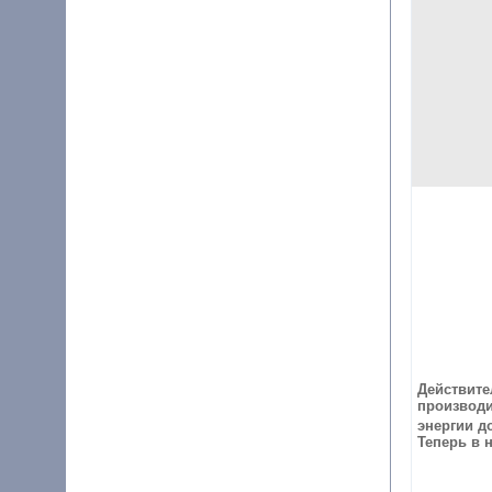
Действит
производ
энергии д
Теп