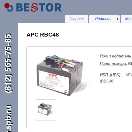
Главная
Решения
Маг
APC RBC48
Производитель
Парт-номера:
R
ИБП (UPS):
APC 
(RBC48)