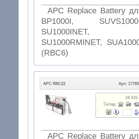
APC Replace Battery дл
BP1000I, SUVS1000I
SU1000INET,
SU1000RMINET, SUA1000
(RBC6)
APC RBC22
Арт: 1778
24 415 
Склад:
APC Replace Battery дл