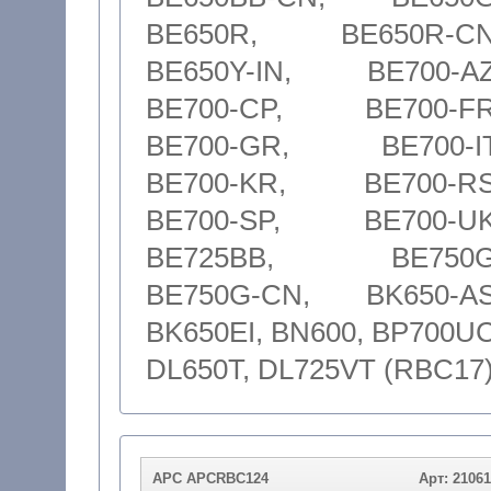
BE650R, BE650R-CN
BE650Y-IN, BE700-AZ
BE700-CP, BE700-FR
BE700-GR, BE700-IT
BE700-KR, BE700-RS
BE700-SP, BE700-UK
BE725BB, BE750G
BE750G-CN, BK650-AS
BK650EI, BN600, BP700UC
DL650T, DL725VT (RBC17
APC APCRBC124
Арт: 2106