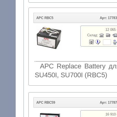
APC RBC5
Арт: 1778
12 065 
Склад:
APC Replace Battery дл
SU450I, SU700I (RBC5)
APC RBC59
Арт: 1778
16 910 