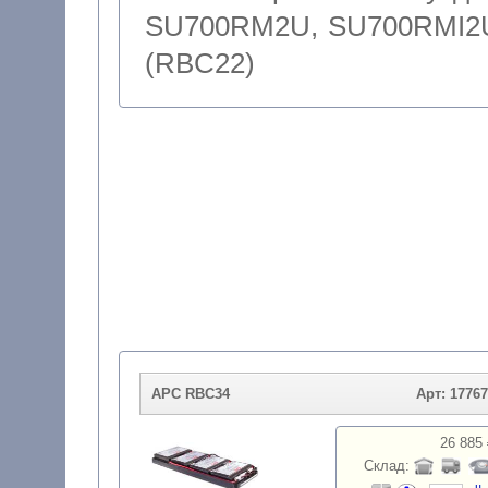
SU700RM2U, SU700RMI2
(RBC22)
APC RBC34
Арт: 1776
26 885 
Склад: