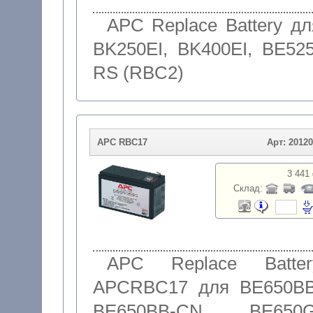
APC Replace Battery дл
BK250EI, BK400EI, BE525
RS (RBC2)
APC RBC17
Арт: 2012
3 441 
Склад:
APC Replace Batter
APCRBC17 для BE650BB
BE650BB-CN, BE650G