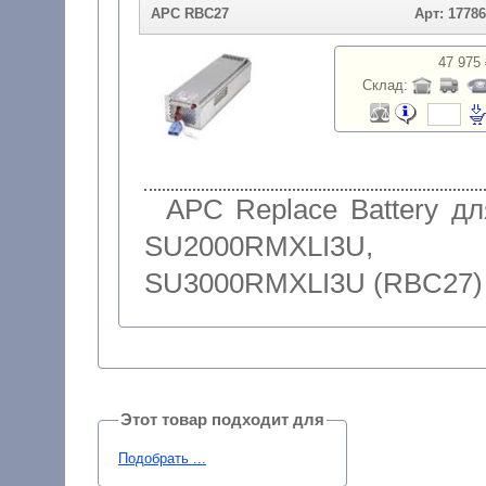
APC RBC27
Арт: 1778
47 975 
Склад:
APC Replace Battery дл
SU2000RMXLI3U,
SU3000RMXLI3U (RBC27)
Этот товар подходит для
Подобрать ...