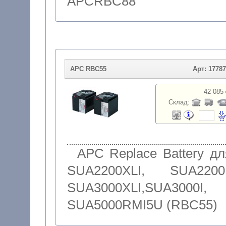
APCRBC88
APC RBC55
Арт: 1778
42 085 
Склад:
APC Replace Battery дл
SUA2200XLI, SUA2200I
SUA3000XLI,SUA3000I,
SUA5000RMI5U (RBC55)