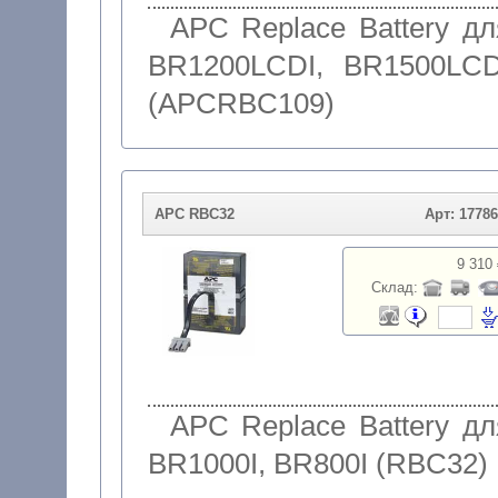
APC Replace Battery дл
BR1200LCDI, BR1500LCD
(APCRBC109)
APC RBC32
Арт: 1778
9 310 
Склад:
APC Replace Battery дл
BR1000I, BR800I (RBC32)