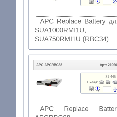
APC Replace Battery дл
SUA1000RMI1U,
SUA750RMI1U (RBC34)
APC APCRBC88
Арт: 2106
31 445 
Склад:
APC Replace Batter