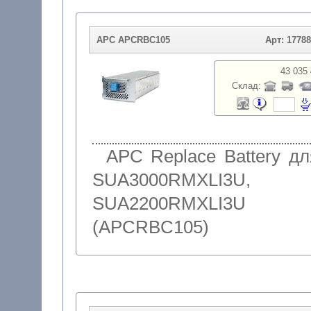
APC APCRBC105
Арт: 1778
43 035 
Склад:
APC Replace Battery дл
SUA3000RMXLI3U,
SUA2200RMXLI3U
(APCRBC105)