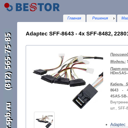
Главная
Решения
Маг
Adaptec SFF-8643 - 4x SFF-8482, 22
Произво
Модель:
S
Парт-ном
HDmSAS-
Кабель S
8643 - 
4SAS-SB-
Внутренн
шт., SFF-8
Adaptec