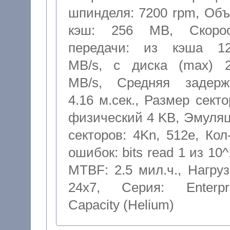
шпинделя: 7200 rpm
,
Объ
кэш: 256 MB
,
Скоро
передачи: из кэша 1
MB/s, с диска (max) 
MB/s
,
Средняя задерж
4.16 м.сек.
,
Размер секто
физический 4 KB
,
Эмуля
секторов: 4Kn, 512e
,
Кол
ошибок: bits read 1 из 10
MTBF: 2.5 мил.ч.
,
Нагруз
24x7
,
Серия: Enterpr
Capacity (Helium)