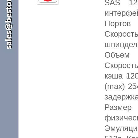
SAS 12
интерф
Портов
Скорос
шпинде
Объем 
Скорост
кэша 120
(max) 25
задержк
Разме
физич
Эмуляция