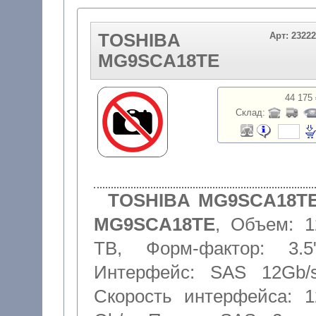
TOSHIBA
Арт: 2322
MG9SCA18TE
44 175 
Склад:
TOSHIBA MG9SCA18TE
MG9SCA18TE
,
Объем: 1
TB
,
Форм-фактор: 3.5
Интерфейс: SAS 12Gb/
Скорость интерфейса: 1