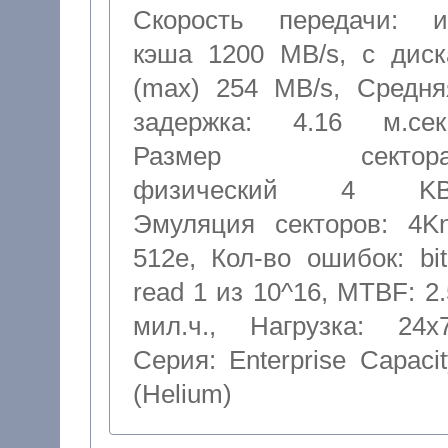
Скорость передачи: и
кэша 1200 MB/s, с диск
(max) 254 MB/s
,
Средня
задержка: 4.16 м.сек
Размер сектора
физический 4 K
Эмуляция секторов: 4Kn
512e
,
Кол-во ошибок: bit
read 1 из 10^16
,
MTBF: 2.
мил.ч.
,
Нагрузка: 24x
Серия: Enterprise Capacit
(Helium)