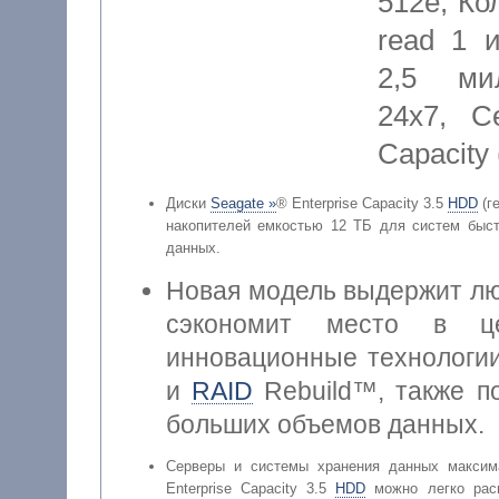
512e
,
Ко
read 1 
2,5 мил
24x7
,
С
Capacity 
Диски
Seagate »
® Enterprise Capacity 3.5
HDD
(г
накопителей емкостью 12 ТБ для систем быст
данных.
Новая модель выдержит лю
сэкономит место в це
инновационные технологи
и
RAID
Rebuild™, также п
больших объемов данных.
Серверы и системы хранения данных максим
Enterprise Capacity 3.5
HDD
можно легко расш