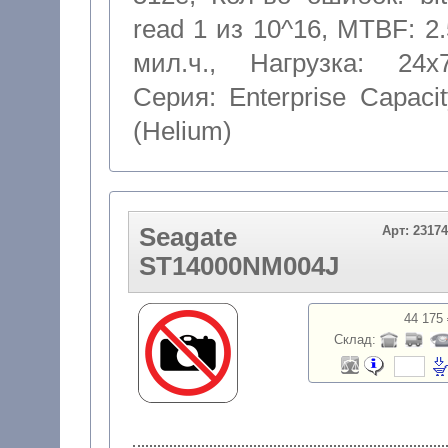
read 1 из 10^16
,
MTBF: 2.
мил.ч.
,
Нагрузка: 24x
Серия: Enterprise Capacit
(Helium)
Seagate
Арт: 2317
ST14000NM004J
44 175 
Склад: