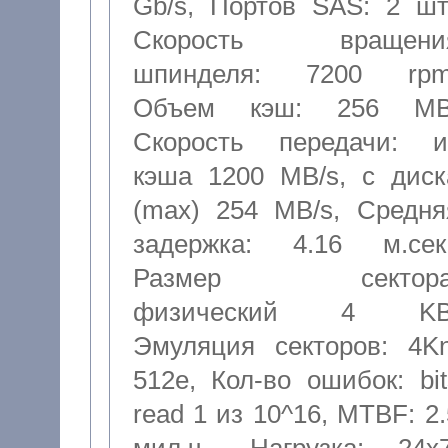
Gb/s
,
Портов SAS: 2 шт
Скорость вращени
шпинделя: 7200 rp
Объем кэш: 256 M
Скорость передачи: и
кэша 1200 MB/s, с диск
(max) 254 MB/s
,
Средня
задержка: 4.16 м.сек
Размер сектора
физический 4 K
Эмуляция секторов: 4Kn
512e
,
Кол-во ошибок: bit
read 1 из 10^16
,
MTBF: 2.