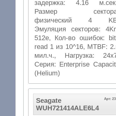
задержка: 4.16 м.сек
Размер сектора
физический 4 K
Эмуляция секторов: 4Kn
512e
,
Кол-во ошибок: bit
read 1 из 10^16
,
MTBF: 2.
мил.ч.
,
Нагрузка: 24x
Серия: Enterprise Capacit
(Helium)
Seagate
Арт: 2
WUH721414ALE6L4