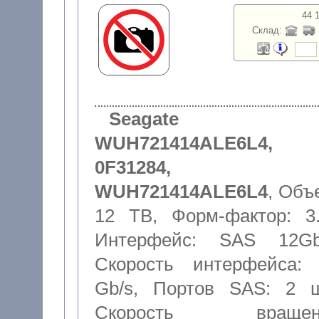
44 
Склад:
Seagate
WUH721414ALE6L4,
0F31284,
WUH721414ALE6L4
,
Объ
12 TB
,
Форм-фактор: 3.
Интерфейс: SAS 12Gb
Скорость интерфейса:
Gb/s
,
Портов SAS: 2 ш
Скорость вращен