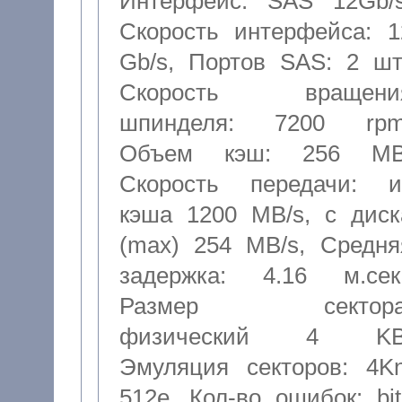
Интерфейс: SAS 12Gb/
Скорость интерфейса: 1
Gb/s
,
Портов SAS: 2 шт
Скорость вращени
шпинделя: 7200 rp
Объем кэш: 256 M
Скорость передачи: и
кэша 1200 MB/s, с диск
(max) 254 MB/s
,
Средня
задержка: 4.16 м.сек
Размер сектора
физический 4 K
Эмуляция секторов: 4Kn
512e
,
Кол-во ошибок: bit