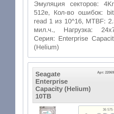
Эмуляция секторов: 4Kn
512e
,
Кол-во ошибок: bit
read 1 из 10^16
,
MTBF: 2.
мил.ч.
,
Нагрузка: 24x
Серия: Enterprise Capacit
(Helium)
Seagate
Арт: 2206
Enterprise
Capacity (Helium)
10TB
36 575 