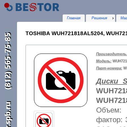
Главная
Решения
Маг
TOSHIBA WUH721818AL5204, WUH72
Производитель
Модель:
WUH721
Парт-номера:
WU
Диски 
WUH7218
WUH721
Объем:
фактор: 